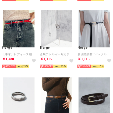
florge
florge
florge
【牛革】レディース細めサークルゴールドバックルレザーベルト （レッド）
金属アレルギー対応チタンダブルスクエア×スティックネックレス （シルバー）
無段階調整Uバックル細めタイベルト （ブラック/ゴールド）
￥1,488
￥1,115
￥1,115
40%
15
55%
15
55%
15