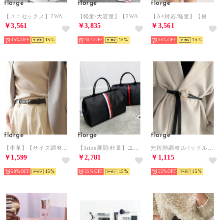
florge
florge
florge
【ユニセックス】2WAYデザイン Wポケットカジュアルリュックサック/トートバッグ （ブラック）
【軽量/大容量】【2WAY/3WAY】くったり変形ユニセックストラベルバッグ/ショルダーバッグ （グリーン）
【A4対応/軽量】【撥水】ふっくらギャザーがかわいいシンプルナイロンリュックサック/バックパック （ライトグレー）
￥3,561
￥3,835
￥3,561
35%
15
30%
15
35%
15
florge
florge
florge
【牛革】【サイズ調整可能】細めきちんと見えるベーシックレザーベルト （ブラック）
【3size展開/軽量】ユニセックス大容量フロントラインボストンバッグ ネイビー/ホワイト/レッド ブラック L （ブラック）
無段階調整Uバックル細めタイベルト （ブラック）
￥1,599
￥2,781
￥1,115
50%
15
35%
15
55%
15