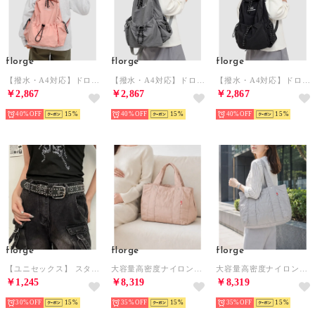
florge
florge
florge
【撥水・A4対応】ドロストアウトポケットライトパック/リュック/デイパック （ピンク）
【撥水・A4対応】ドロストアウトポケットライトパック/リュック/デイパック （グレー）
【撥水・A4対応】ドロストアウトポケットライトパック/リュック/デイパック （ブラック）
￥2,867
￥2,867
￥2,867
40%
15
40%
15
40%
15
florge
florge
florge
【ユニセックス】 スタッズライン ハトメ バックル PUレザーワイドベルト （ブラック）
大容量高密度ナイロンシンプルマザーズバッグ （ベージュ）
大容量高密度ナイロンシンプルマザーズバッグ （ライトグレー）
￥1,245
￥8,319
￥8,319
30%
15
35%
15
35%
15