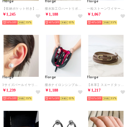
florge
florge
florge
【収納ポケット付き】フラワーキルトスクエアメイクポーチ/トラベルポーチ （イエロー）
撥水加工◎ハートリボンキルトシャイニーポーチ / メイクポーチ / トラベルポーチ （ピンク/ハート）
一粒ストーンワイヤーリング （ピンクゴールド）
￥1,245
￥1,188
￥1,067
30%
15
40%
15
40%
15
florge
florge
florge
3サイズパールイヤリング 10mm （ピンクパール）
撥水ナイロンシンプルメイクポーチ （ブラック/レッド）
【本革】スエードタッチアンティーク細めベルト （ブラウン）
￥1,239
￥1,188
￥1,217
50%
15
40%
15
65%
15