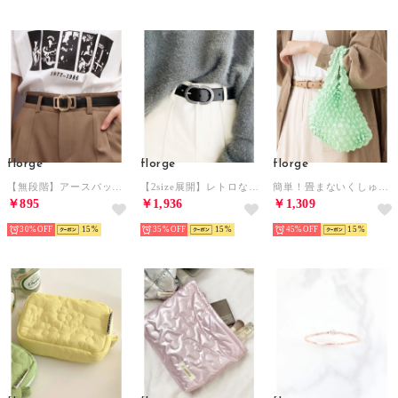
florge
florge
florge
【無段階】アースバックルレザータッチ細ベルト （ブラック）
【2size展開】レトロなシンプルオーバルバックルレザーベルト 110cm （ブラック）
簡単！畳まないくしゅくしゅエコバッグ （ミント）
￥895
￥1,936
￥1,309
30%
15
35%
15
45%
15