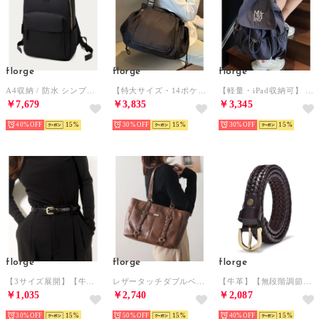
florge
florge
florge
A4収納 / 防水 シンプルきれいめレディースリュックサック （ブラック）
【特大サイズ・14ポケット】4WAY ポータブルマルチエコバッグ/リュック/マザーズバッグ/トラベルバッグ （ブラック）
【軽量・iPad収納可】 ドロストポケットフラップライトリュック/デイパック （ネイビー）
￥7,679
￥3,835
￥3,345
40%
15
30%
15
30%
15
florge
florge
florge
【3サイズ展開】【牛革】ピンバックルレザーライクベルト （L/M/S） （ブラック）
レザータッチダブルベルテッドトートバッグ（iPad収納可） （キャメル）
【牛革】【無段階調節可能】ユニセックスデザイン編み込みレザーベルト 幅3.5cm （ダークブラウン）
￥1,035
￥2,740
￥2,087
30%
15
50%
15
40%
15