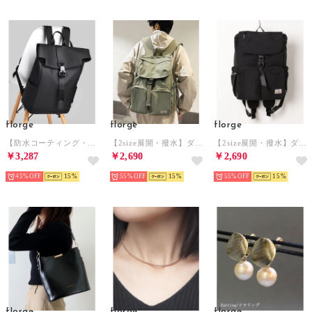
florge
florge
florge
【防水コーティング・A4対応】レザーライクマグネットフラップデイパック/リュックサック （ブラック）
【2size展開・撥水】ダブルポケットナイロンリュックサック/バックパック （グリーン）
【2size展開・撥水】ダブルポケットナイロンリュックサック/バックパック （ブラック）
￥3,287
￥2,690
￥2,690
45%
15
55%
15
55%
15
florge
florge
florge