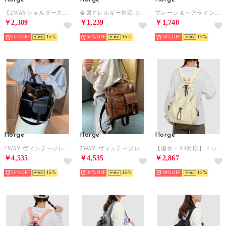
【2WAYショルダーストラップ付】ヴィンテージレザーライクワンハンドルバッグ/ショルダーバッグ （ブラック）
金属アレルギー対応 シンプルスネークチェーンステンレスネックレス 1.5mm/35cm （ピンクゴールド）
プレーン＆ヘアラインプレートコットンパールイヤリング（ゴールド×キスカ）
￥2,389
￥1,239
￥1,740
50%
15
50%
15
50%
15
florge
florge
florge
2WAY ヴィンテージレザーライクポケットリュック/ショルダーバッグ （ブラック）
2WAY ヴィンテージレザーライクポケットリュック/ショルダーバッグ （モカ）
【撥水・A4対応】ドロストアウトポケットライトパック/リュック/デイパック （クリーム）
￥4,535
￥4,535
￥2,867
30%
15
30%
15
40%
15