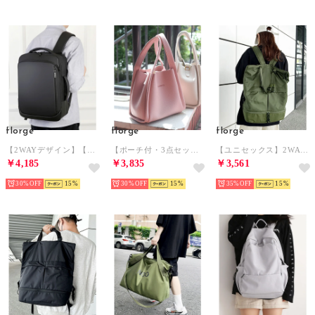
florge
florge
florge
【2WAYデザイン】【防水/多ポケット】スタイリッシュな縦型スマートリュックサック/バックパック/ビジネスバッグ （ブラック）
【ポーチ付・3点セット】2WAY シュリンクレザーキューブバッグ/ハンドバッグ/ショルダーバッグ （ピンク）
【ユニセックス】2WAYデザイン Wポケットカジュアルリュックサック/トートバッグ （グリーン）
￥4,185
￥3,835
￥3,561
30%
15
30%
15
35%
15