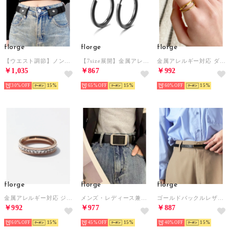
florge
florge
florge
【ウエスト調節】ノンバックルストレッチフィットベルト （ブラック）
【7size展開】金属アレルギー対応 ステンレスシンプルフープイヤリング 18mm （ブラック）
金属アレルギー対応 ダブルラインステンレスオープンリング 13号 （ゴールド）
￥1,035
￥867
￥992
30%
15
65%
15
60%
15
florge
florge
florge
金属アレルギー対応 ジルコニアラインペアリング 1連/11号 （ピンクゴールド）
メンズ・レディース兼用 / 2WAY スクエアバックルフェイクレザーベルト （ブラック）
ゴールドバックルレザータッチナローベルト （ブラック）
￥992
￥977
￥887
60%
15
45%
15
40%
15