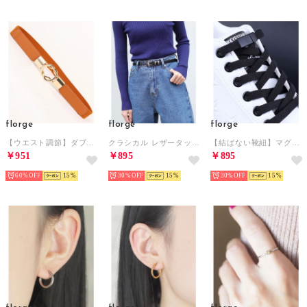
florge
florge
florge
【ウエスト調節】ダブルドロップバックルゴムベルト （ブラウン）
クラシカル レザータッチ ナローレディースベルト （ブラック）
【結ばない靴紐】マグネット式カラフルストレッチ靴ひも2本セット（1足分） （ブラック）
￥951
￥895
￥895
60%
15
30%
15
30%
15