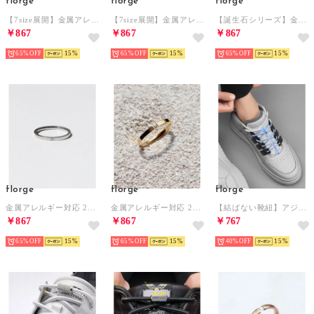
florge
florge
florge
【7size展開】金属アレルギー対応 ステンレスシンプルフープイヤリング 14mm （シルバー）
【7size展開】金属アレルギー対応 ステンレスシンプルフープイヤリング 20mm （ゴールド）
【誕生石シリーズ】金属アレルギー対応 1粒ジルコニアステンレスシンプルリング 11月シトリン 14号 シルバー （シルバー）
￥867
￥867
￥867
65%
15
65%
15
65%
15
florge
florge
florge
金属アレルギー対応 2mm一粒ジルコニアシンプルステンレスリング 14号 （シルバー）
金属アレルギー対応 2mm一粒ジルコニアシンプルステンレスリング 4号 （ゴールド）
【結ばない靴紐】アジャスター付スポーティ靴ひも2本セット（1足分）【返品不可商品】 （柄入り/スカイブルー）
￥867
￥867
￥767
65%
15
65%
15
40%
15