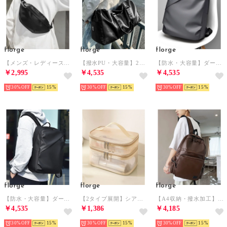
florge
florge
florge
【メンズ・レディース兼用】ヴィーガンレザーシンプルメッセンジャーバッグ/ショルダーバッグ （ブラック）
【撥水PU・大容量】2WAY レザーライクボストンバッグ/トラベルバッグ （ブラック）
【防水・大容量】ダークトーンアーバンリュックサック/ビジネスリュック （グレー）
￥2,995
￥4,535
￥4,535
30%
15
30%
15
30%
15
florge
florge
florge
【防水・大容量】ダークトーンアーバンリュックサック/ビジネスリュック （ブラック）
【2タイプ展開】シアーメッシュ大容量トラベルポーチ/メイクポーチ （クリーム）
【A4収納・撥水加工】スムースレザーラウンドリュックサック/バックパック （ブラウン）
￥4,535
￥1,386
￥4,185
30%
15
30%
15
30%
15