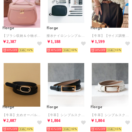
florge
florge
florge
【ブラシ収納＆小物ポケット付き】大容量 レザータッチラウンドメイクポーチ/化粧ポーチ （ピンク）
撥水ナイロンシンプルメイクポーチ （ブラック/ブラック）
【牛革】【サイズ調整可能】細めきちんと見えるベーシックレザーベルト （ブラウン）
￥2,387
￥1,188
￥1,599
40%
15
40%
15
50%
15
florge
florge
florge
【牛革】太めオーバルバックルレザーベルト （ブラック）
【牛革】シンプルスクエアバックル細めベルト （ブラック）
【牛革】シンプルスクエアバックル細めベルト （ホワイト）
￥2,087
￥1,804
￥1,804
40%
15
45%
15
45%
15