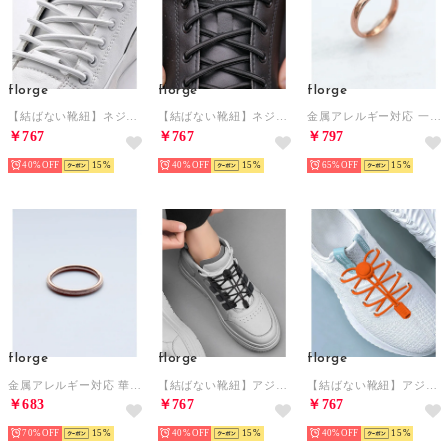
florge
florge
florge
【結ばない靴紐】ネジ式メタリックストレッチ靴ひも2本セット（1足分）【返品不可商品】 （ホワイト）
【結ばない靴紐】ネジ式メタリックストレッチ靴ひも2本セット（1足分）【返品不可商品】 （ブラック/ガンメタ）
金属アレルギー対応 一粒ジルコニアダイアモンドステンレスリング 11号 （ピンクゴールド）
￥767
￥767
￥797
40%
15
40%
15
65%
15
florge
florge
florge
金属アレルギー対応 華奢2mmスターダストステンレスリング 7号 （ピンクゴールド）
【結ばない靴紐】アジャスター付スポーティ靴ひも2本セット（1足分）【返品不可商品】 （柄入り/ブラック）
【結ばない靴紐】アジャスター付スポーティ靴ひも2本セット（1足分）【返品不可商品】 （単色/オレンジ）
￥683
￥767
￥767
70%
15
40%
15
40%
15