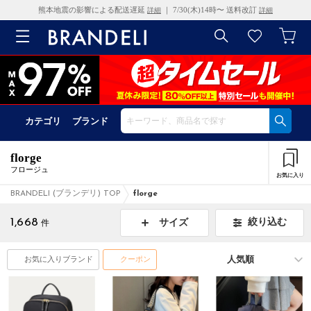
熊本地震の影響による配送遅延
｜ 7/30(木)14時〜 送料改訂
詳細
詳細
カテゴリ
ブランド
florge
フロージュ
お気に入り
BRANDELI (ブランデリ) TOP
florge
1,668
絞り込む
サイズ
件
お気に入りブランド
クーポン