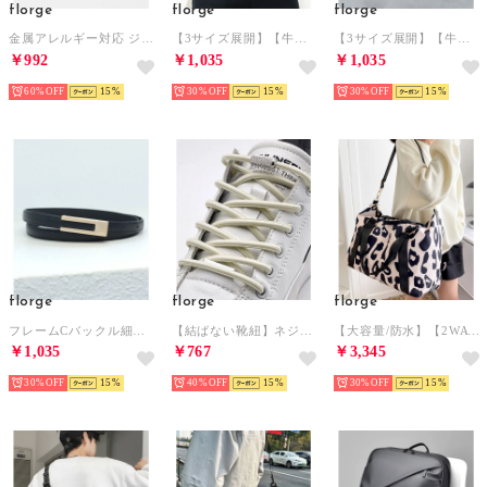
florge
florge
florge
金属アレルギー対応 ジルコニアラインペアリング 1連/11号 （シルバー）
【3サイズ展開】【牛革】ピンバックルレザーライクベルト （L/M/S） （キャメル）
【3サイズ展開】【牛革】ピンバックルレザーライクベルト （L/M/S） （モカ）
￥992
￥1,035
￥1,035
60%
15
30%
15
30%
15
florge
florge
florge
フレームCバックル細めPUレザーベルト （ブラック）
【結ばない靴紐】ネジ式メタリックストレッチ靴ひも2本セット（1足分）【返品不可商品】 （オフホワイト）
【大容量/防水】【2WAY/3WAY】軽量タイプのヒョウ柄ボストンバッグ/ショルダーバッグ/トラベルバッグ （ブラック）
￥1,035
￥767
￥3,345
30%
15
40%
15
30%
15