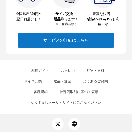
全国送料
390円
〜
サイズ交換
、
豊富な決済！
翌日お届けも！
返品
承ります！
後払い
や
PayPay
も利
※ 一部商品除く
用可能
サービスの詳細はこちら
ご利用ガイド
お支払い
配送・送料
サイズ交換
返品・返金
よくあるご質問
各種規約
特定商取引に基づく表示
なりすましメール・サイトにご注意ください