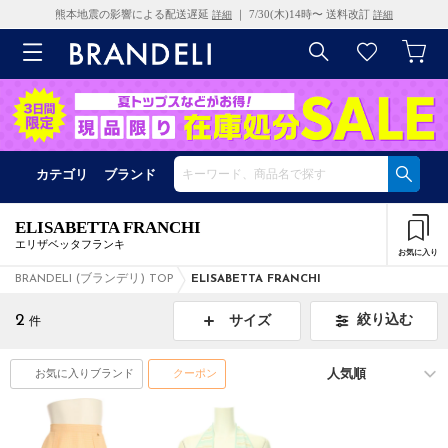
熊本地震の影響による配送遅延
｜ 7/30(木)14時〜 送料改訂
詳細
詳細
カテゴリ
ブランド
ELISABETTA FRANCHI
エリザベッタフランキ
お気に入り
BRANDELI (ブランデリ) TOP
ELISABETTA FRANCHI
2
絞り込む
サイズ
件
お気に入りブランド
クーポン