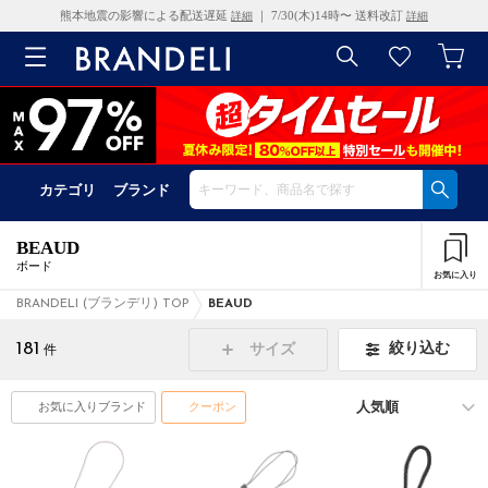
熊本地震の影響による配送遅延
｜ 7/30(木)14時〜 送料改訂
詳細
詳細
カテゴリ
ブランド
BEAUD
ボード
お気に入り
BRANDELI (ブランデリ) TOP
BEAUD
181
絞り込む
サイズ
件
お気に入りブランド
クーポン