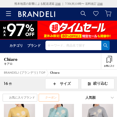
熊本地震の影響による配送遅延
｜ 7/30(木)14時〜 送料改訂
詳細
詳細
カテゴリ
ブランド
Chiaro
キアロ
お気に入り
BRANDELI (ブランデリ) TOP
Chiaro
16
絞り込む
サイズ
件
お気に入りブランド
クーポン