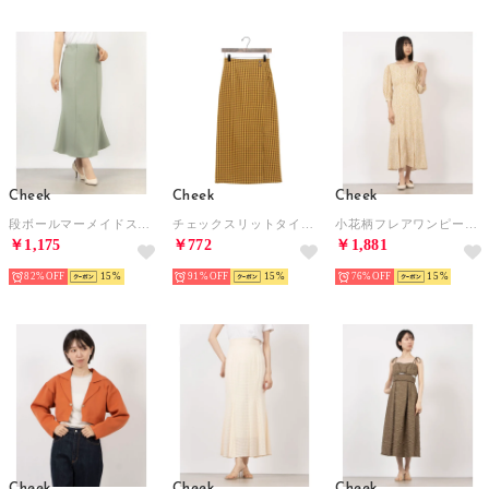
Cheek
Cheek
Cheek
段ボールマーメイドスカート （MIGR）
チェックスリットタイトスカート （YEL）
小花柄フレアワンピース （IVO）
￥1,175
￥772
￥1,881
82%
15
91%
15
76%
15
Cheek
Cheek
Cheek