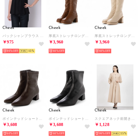
Cheek
Cheek
Cheek
バックシャンブラウス （BLACK）
厚底ストレッチロングブーツ （CML）
厚底ストレッチロングブーツ （OFWH）
￥975
￥3,960
￥3,960
86%
15
60%
60%
Cheek
Cheek
Cheek
ポインテッドショートブーツ （BRN）
ポインテッドショートブーツ （BLK）
スクエアネック前開きワンピース （BEG）
￥3,608
￥3,608
￥1,128
60%
60%
86%
15