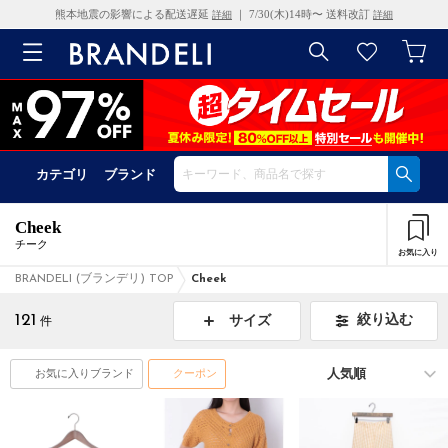
熊本地震の影響による配送遅延
｜ 7/30(木)14時〜 送料改訂
詳細
詳細
カテゴリ
ブランド
Cheek
チーク
お気に入り
BRANDELI (ブランデリ) TOP
Cheek
121
絞り込む
サイズ
件
お気に入りブランド
クーポン