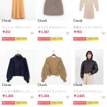
Cheek
Cheek
Cheek
ワッシャーサテンバイヤススカート （ORN）
オリジナルキルティングミニスカート （BRN）
肩開きミニケーブルワンピース （IVO）
￥451
￥1,167
￥955
94%
15
87%
15
92%
15
Cheek
Cheek
Cheek
シャギー肩開きニットプルオーバー （NVY）
ケーブルフリンジニット （BEG）
マルチウェイダウンジャケット （BLK）
￥1,434
￥1,434
￥2,645
81%
15
81%
15
89%
15