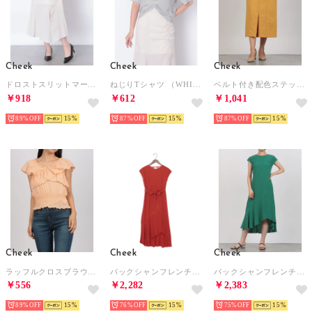
Cheek
Cheek
Cheek
ドロストスリットマーメイドスカート （IVORY）
ねじりTシャツ （WHITE/BLACK）
ベルト付き配色ステッチタイトスカート （MASTERD）
￥918
￥612
￥1,041
89%
15
87%
15
87%
15
Cheek
Cheek
Cheek
ラッフルクロスブラウス （ORANGE）
バックシャンフレンチ袖ワンピース （ORANGE）
バックシャンフレンチ袖ワンピース （GREEN）
￥556
￥2,282
￥2,383
89%
15
76%
15
75%
15