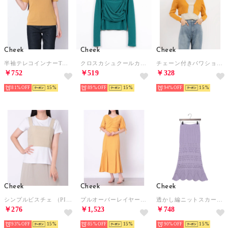
Cheek
Cheek
Cheek
半袖テレコインナーTシャツ （YELLOW）
クロスカシュクールカットソー （GRN）
チェーン付きパワショルリブカーデ （MTD）
￥752
￥519
￥328
81%
15
89%
15
94%
15
Cheek
Cheek
Cheek
シンプルビスチェ （PISTACHIO）
プルオーバーレイヤードキャミワンピース （ORANGE）
透かし編ニットスカート （LAVENDER）
￥276
￥1,523
￥748
93%
15
85%
15
90%
15