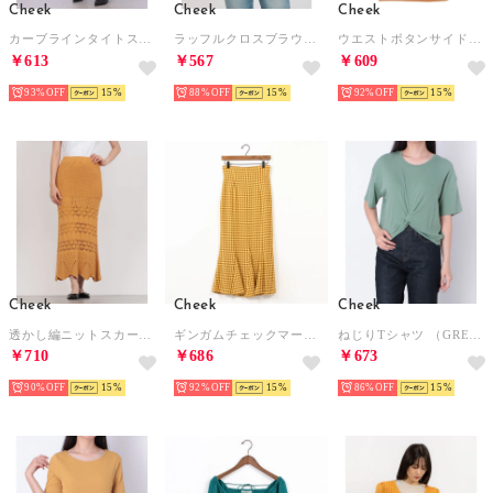
Cheek
Cheek
Cheek
カーブラインタイトスカート （PISTACHIO）
ラッフルクロスブラウス （GREEN）
ウエストボタンサイドスリットタイトスカート （ORN）
￥613
￥567
￥609
93%
15
88%
15
92%
15
Cheek
Cheek
Cheek
透かし編ニットスカート （YELLOW）
ギンガムチェックマーメードスカート （YEL）
ねじりTシャツ （GREEN）
￥710
￥686
￥673
90%
15
92%
15
86%
15