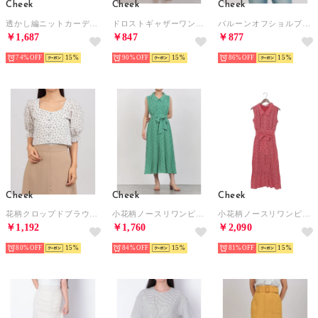
Cheek
Cheek
Cheek
透かし編ニットカーディガン （LAVENDER）
ドロストギャザーワンピース （ORANGE）
バルーンオフショルブラウス （PINK）
￥1,687
￥847
￥877
74%
15
90%
15
86%
15
Cheek
Cheek
Cheek
花柄クロップドブラウス （PURPLE）
小花柄ノースリワンピース （GREEN）
小花柄ノースリワンピース （RED）
￥1,192
￥1,760
￥2,090
80%
15
84%
15
81%
15