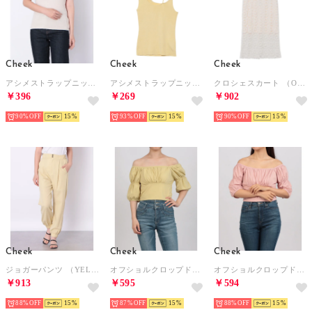
Cheek
Cheek
Cheek
アシメストラップニットキャミソール （BEIGE）
アシメストラップニットキャミソール （YELLOW）
クロシェスカート （OFF WHITE）
￥396
￥269
￥902
90%
15
93%
15
90%
15
Cheek
Cheek
Cheek
ジョガーパンツ （YELLOW）
オフショルクロップドトップス （PISTACHIO）
オフショルクロップドトップス （PINK）
￥913
￥595
￥594
88%
15
87%
15
88%
15