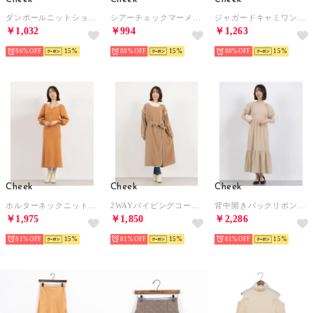
ダンボールニットショートジャケット （ORN）
シアーチェックマーメードスカート （IVO）
ジャガードキャミワンピース （KHA）
￥1,032
￥994
￥1,263
86%
15
88%
15
88%
15
Cheek
Cheek
Cheek
ホルターネックニットワンピース （ORN）
2WAYパイピングコート （MOC）
背中開きバックリボンワンピース （BEG）
￥1,975
￥1,850
￥2,286
81%
15
81%
15
81%
15