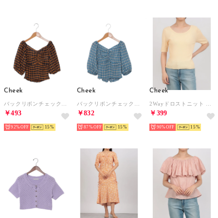
Cheek
Cheek
Cheek
バックリボンチェックブラウス （NAVY）
バックリボンチェックブラウス （BLUE）
2Wayドロストニット （ORANGE）
￥493
￥832
￥399
92%
15
87%
15
90%
15