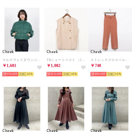
Cheek
Cheek
Cheek
マルチウェイダウンジャケット （GRN）
TRショートベスト （IVO）
ストレッチクロスベルト付パンツ （PNK）
￥1,681
￥1,082
￥748
93%
15
85%
15
88%
15
Cheek
Cheek
Cheek