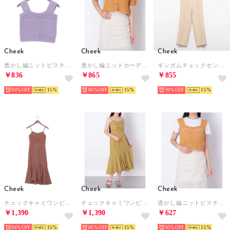
Cheek
Cheek
Cheek
透かし編ニットビスチェ （LAVENDER）
透かし編ニットカーディガン （YELLOW）
ギンガムチェックセンターシームパンツ （CRM）
￥836
￥865
￥855
80%
15
86%
15
90%
15
Cheek
Cheek
Cheek
チェックキャミワンピース （ORANGE）
チェックキャミワンピース （YELLOW）
透かし編ニットビスチェ （YELLOW）
￥1,390
￥1,390
￥627
86%
15
86%
15
85%
15