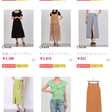
Cheek
Cheek
Cheek
刺繍ノースリーブワンピース （BLACK）
チュールティアードジャンスカ （CAMEL）
ラップスカートパンツ （SAX）
￥2,508
￥1,074
￥822
81%
15
89%
15
91%
15