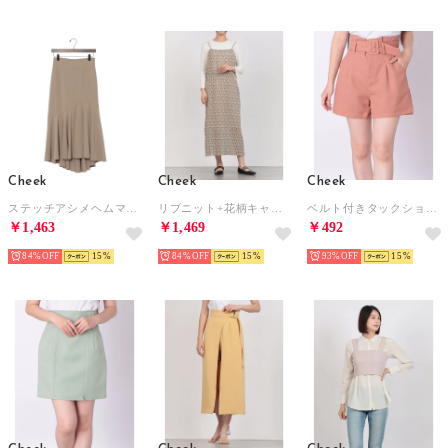
Cheek
Cheek
Cheek
ステッチアシメヘムマーメイドスカート （BEIGE）
リブニット+花柄キャミワンピース （IVORY）
ベルト付きタックショートパンツ （ORANGE）
￥1,463
￥1,469
￥492
84%
15
84%
15
93%
15