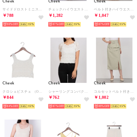
Cheek
Cheek
Cheek
サイドドロストミニスカート （GREEN）
チェックハイウエストギャザースカート （GREEN）
ベルト付きハイウエストパンツ （CAMEL）
￥788
￥1,282
￥1,047
90%
15
87%
15
87%
15
Cheek
Cheek
Cheek
クロシェビスチェ （OFF WHITE）
シャーリングコンパクトトップス （OFF WHITE）
コルセットベルト付きタイトスカート （MINT GREEN）
￥844
￥762
￥1,002
84%
15
87%
15
89%
15