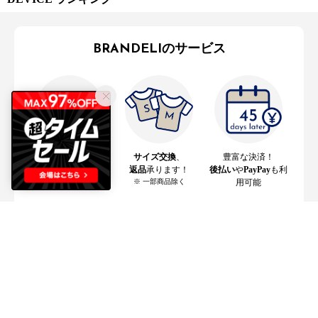
BRANDELIのサービス
全国送料
390円
〜
サイズ交換
、
豊富な決済！
翌日お届けも！
返品
承ります！
後払い
や
PayPay
も利
※ 一部商品除く
用可能
サービスの詳細はこちら
ご利用ガイド
お支払い
配送・送料