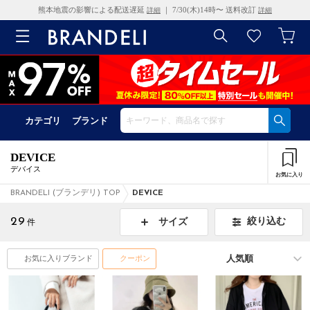
熊本地震の影響による配送遅延
｜ 7/30(木)14時〜 送料改訂
詳細
詳細
カテゴリ
ブランド
DEVICE
デバイス
お気に入り
BRANDELI (ブランデリ) TOP
DEVICE
29
絞り込む
サイズ
件
お気に入りブランド
クーポン