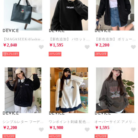
DEVICE
DEVICE
DEVICE
【MAGASEEK/dfashion別注】 《Disney/ミッキーマウス》スクエア ミニトートバッグ （ブラック） （ブラック）
【新色追加】 パロットカラー スウェット トレーナー （ブラック）
【新色追加】 ボリュームスリーブ オーバーサイズ パーカー （ブラック）
￥2,040
￥1,595
￥2,200
62%
30%
28%
DEVICE
DEVICE
DEVICE
シンプルレター フーディ パーカー （ブラック）
ワンポイント刺繍 配色 防寒 フリース ハーフジップ ビッグシルエット オーバーサイズ トラックジャケット スウェット （ホワイト）
オーバーサイズ アメリカンヴィンテージストリート フーディースウェット＆パーカー （チャコールグレー）
￥2,200
￥1,980
￥1,595
31%
48%
42%