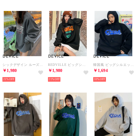
DEVICE
DEVICE
DEVICE
シックデザイン ルーズ スウェット （ダークグレー）
REDVILLE ビッグシルエットスウェット トレーナー （ブラック）
韓国風 ビッグシルエット フード付き カレッジロゴ フーディー パーカー （ブラック）
￥1,980
￥1,980
￥1,694
21%
21%
33%