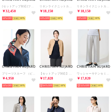
[セットアップ対応]フラワーカットジャカードジャケット （ホワイト）
リネンライクニットカーディガン （マスタード）
リネンライクニットカーディガン （ライトブルー）
￥32,450
￥18,150
￥18,150
50%
10
50%
10
50%
10
CHRISTIAN AUJARD
CHRISTIAN AUJARD
CHRISTIAN AUJARD
プリーツスカーフ （ピンク）
【セットアップ対応】ノーカラージップアップブルゾン （ベージュ）
ワッシャーサテンセミワイドパンツ （ライトグレー（シルバー系））
￥4,950
￥17,028
￥17,820
50%
10
64%
10
55%
10