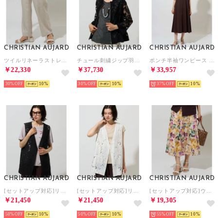
CHRISTIAN AUJARD
CHRISTIAN AUJARD
CHRISTIAN AUJARD
ツイルリネーラストレートパンツ （ベージュ）
チュール刺繍ジップ羽織り （ブラック）
ポンチ半袖ワンピース （ブラウン）
￥22,330
￥37,730
￥33,957
30%
10
30%
10
37%
10
CHRISTIAN AUJARD
CHRISTIAN AUJARD
CHRISTIAN AUJARD
[セットアップ対応]リーフレースジレ （ブラック）
[セットアップ対応]リーフレースジレ （ホワイト）
[セットアップ対応]ウォーターフラワープリントスカート （オレンジ系）
￥21,450
￥21,450
￥19,305
50%
10
50%
10
55%
10