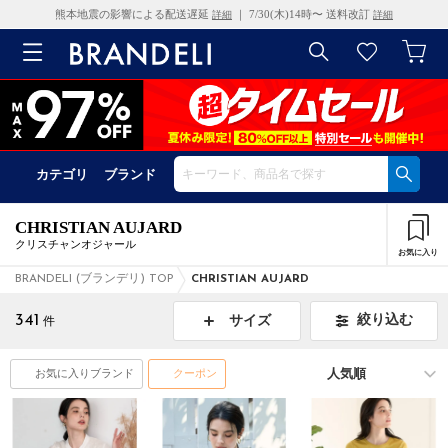
熊本地震の影響による配送遅延
｜ 7/30(木)14時〜 送料改訂
詳細
詳細
カテゴリ
ブランド
CHRISTIAN AUJARD
クリスチャンオジャール
お気に入り
BRANDELI (ブランデリ) TOP
CHRISTIAN AUJARD
341
絞り込む
サイズ
件
お気に入りブランド
クーポン