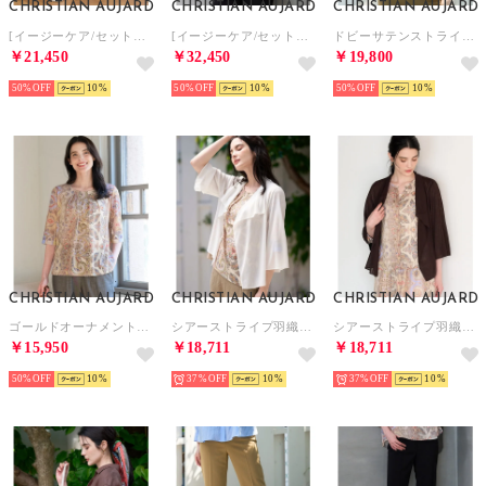
CHRISTIAN AUJARD
CHRISTIAN AUJARD
CHRISTIAN AUJARD
[イージーケア/セットアップ可能]サマーウールパンツ （ブラウン）
[イージーケア/セットアップ可能]サマーウールジャケット （ブラウン）
ドビーサテンストライプシャツ （ホワイト）
￥21,450
￥32,450
￥19,800
50%
10
50%
10
50%
10
CHRISTIAN AUJARD
CHRISTIAN AUJARD
CHRISTIAN AUJARD
ゴールドオーナメントサラサトップス （ゴールド系）
シアーストライプ羽織り （ホワイト）
シアーストライプ羽織り （ブラウン）
￥15,950
￥18,711
￥18,711
50%
10
37%
10
37%
10