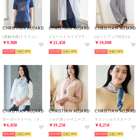
CHRISTIAN AUJARD
CHRISTIAN AUJARD
CHRISTIAN AUJARD
[接触冷感]ドライコットンカットソー （ネイビー）
ドビーストライプブラウス （ブルー系）
[セットアップ対応]セミワイドパンツ （ベージュ系）
￥9,900
￥21,450
￥19,800
50%
10
50%
10
50%
10
CHRISTIAN AUJARD
CHRISTIAN AUJARD
CHRISTIAN AUJARD
ボーダーストール （ライトブルー）
シルク混シャイニーブラウス （ピンク）
マリンシルクスカーフ （ブルー）
￥6,050
￥19,250
￥8,250
50%
10
50%
10
50%
10