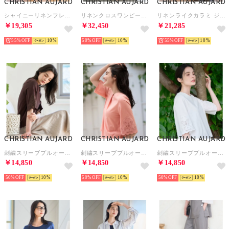
CHRISTIAN AUJARD
CHRISTIAN AUJARD
CHRISTIAN AUJARD
シャイニーリネンフレアスカート （シルバー）
リネンクロスワンピース （ブルー）
リネンライクカラミ ジレ （ブラック）
￥19,305
￥32,450
￥21,285
55%
10
50%
10
55%
10
CHRISTIAN AUJARD
CHRISTIAN AUJARD
CHRISTIAN AUJARD
刺繍スリーブプルオーバー （ブラウン）
刺繍スリーブプルオーバー （ピンク）
刺繍スリーブプルオーバー （ホワイト）
￥14,850
￥14,850
￥14,850
50%
10
50%
10
50%
10