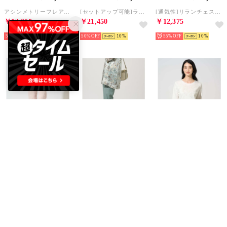
アシンメトリーフレアートップス （ホワイト）
[セットアップ可能]ラスティックツイードパンツ （ブラウン）
[通気性]リランチェスティックパンツ （ライトグレー）
￥12,650
￥21,450
￥12,375
50%
10
50%
10
55%
10
CHRISTIAN AUJARD
CHRISTIAN AUJARD
CHRISTIAN AUJARD
[通気性]リランチェスティックパンツ （ピンク）
[通気性]リランチェスティックパンツ （グリーン）
フラワー刺繍カットソー （アイボリー）
￥12,375
￥12,375
￥11,000
55%
10
55%
10
50%
10