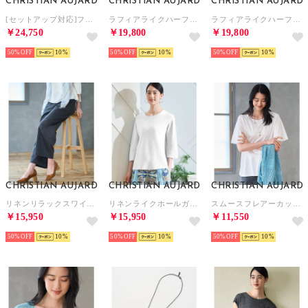
CHRISTIAN AUJARD
CHRISTIAN AUJARD
CHRISTIAN AUJARD
[セットアップ対応]フラワーカットジャカードスカート （ネイビー）
ラフィアライクハーフムーンバッグ （ベージュ）
ラフィアライクハーフムーンバッグ （ブラック）
￥24,750
￥19,800
￥19,800
50%
10
50%
10
50%
10
CHRISTIAN AUJARD
CHRISTIAN AUJARD
CHRISTIAN AUJARD
リネンリラックスワイドパンツ （ブラック）
リネンライクホールガーメントニット （ホワイト）
スムースフレアーカットソー （ホワイト）
￥15,950
￥15,950
￥11,550
50%
10
50%
10
50%
10