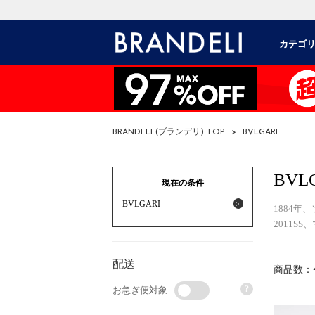
カテゴ
BRANDELI (ブランデリ) TOP
>
BVLGARI
BVL
現在の条件
BVLGARI
1884
2011S
配送
商品数：
?
お急ぎ便対象