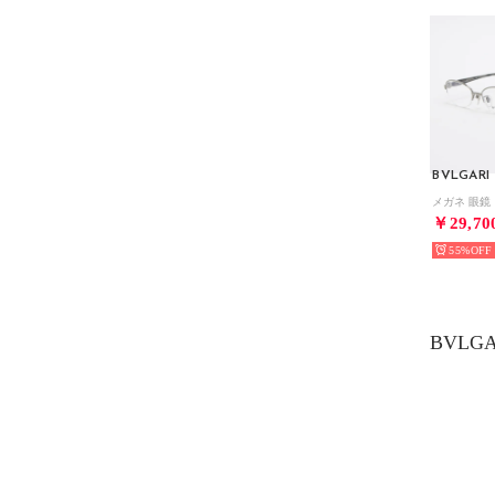
BVLGARI
￥29,70
55%
BVLG