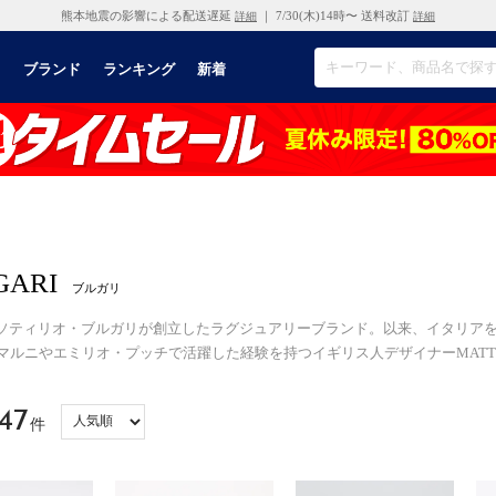
熊本地震の影響による配送遅延
｜ 7/30(木)14時〜 送料改訂
詳細
詳細
リ
ブランド
ランキング
新着
GARI
ブルガリ
年、ソティリオ・ブルガリが創立したラグジュアリーブランド。以来、イタリア
S、マルニやエミリオ・プッチで活躍した経験を持つイギリス人デザイナーMATT
47
件