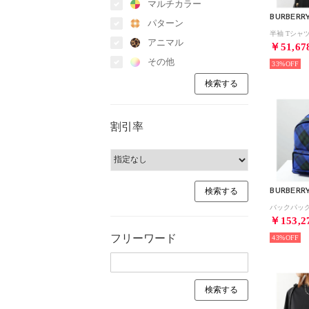
マルチカラー
BURBERR
パターン
アニマル
￥51,67
その他
33%
割引率
BURBERR
￥153,2
フリーワード
43%