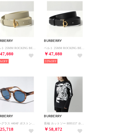
RBERRY
BURBERRY
ベルト 25MM ROCKING BELT ナロー幅 （8089271/B7311/HUNTER）
ベルト 25MM ROCKING BELT ナロー幅 （8089272/A1189/BLACK）
47,080
￥47,080
%
33%
RBERRY
BURBERRY
サングラス 4404F ボストン型 （4096-80/ブラウン）
長袖 カットソー 8095157 ホースプリント ロンT （A1189/BLACK/ブラック）
25,718
￥58,872