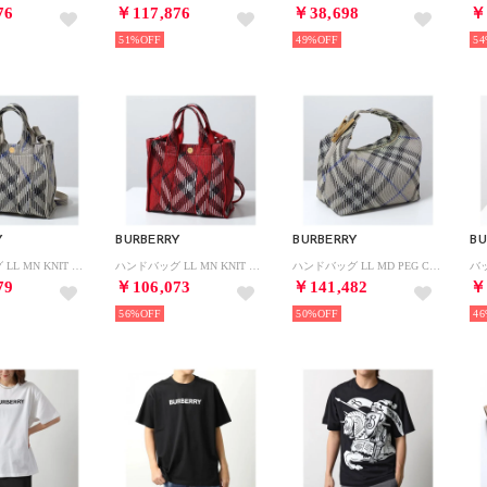
76
￥117,876
￥38,698
￥
51%
49%
54
Y
BURBERRY
BURBERRY
BU
ハンドバッグ LL MN KNIT TOTE 8090404 （B9629/LICHEN）
ハンドバッグ LL MN KNIT TOTE 8093072 （C1212/SCARLET/レッド）
ハンドバッグ LL MD PEG CH4 ペグ ミディアム 8092989 （B9629/LICHEN）
79
￥106,073
￥141,482
￥
56%
50%
46