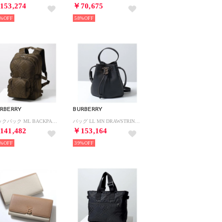
153,274
￥70,675
%
58%
RBERRY
BURBERRY
バックパック ML BACKPACK NJ2 8080840 （8095880/A1336/MILITARY）
バッグ LL MN DRAWSTRING BUCKET 8066182 （A11/BLACK-ブラック）
141,482
￥153,164
%
39%