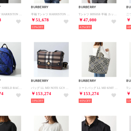
Y
BURBERRY
BURBERRY
BU
半袖 Tシャツ HARRISTON 8055307 8055309 （8055309-A1464/WHITE）
半袖 Tシャツ HARRISTON 8055307 8055309 （8055307-A1189/BLACK）
Tシャツ 8095058 半袖 カットソー （A1189/BLACK-ブラック）
8
￥51,678
￥47,080
￥
33%
42%
48
Y
BURBERRY
BURBERRY
BU
バックパック SHIELD BACKPACK SM シールド 8085321 （B7323/KNIGHT/ブルー）
バッグ LL MD NOTE GC9 ノート ミディアム 8071385 （A8900/DARK-BIRCH-BROWN）
トートバッグ LL MD KNIT TOTE CH4 8090405 （B9629/LICHEN）
74
￥153,274
￥153,274
￥
39%
46%
53