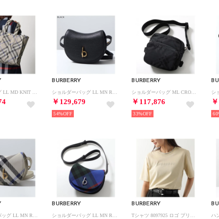
Y
BURBERRY
BURBERRY
BU
トートバッグ LL MD KNIT TOTE CH4 8090405 （B9629/LICHEN）
ショルダーバッグ LL MN ROCKING HORSE LGL （8081165/A1189/BLACK）
ショルダーバッグ ML CROSSBODY 8085380 （A1189/BLACK-ブラック）
74
￥129,679
￥117,876
￥
54%
33%
60
Y
BURBERRY
BURBERRY
BU
ショルダーバッグ LL MN ROCKING HORSE CJ1 （8085940/A3888/LICHEN）
ショルダーバッグ LL MN ROCKING HORSE CJ1 （8085939/B7261/KNIGHT）
Tシャツ 8097925 ロゴ プリント （C1490/CANDLE/ベージュ）