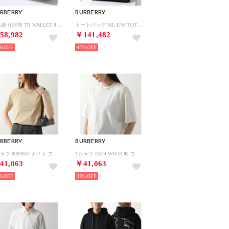
RBERRY
BURBERRY
二つ折り財布 TB WALLET 8059622 （A1420/CAMEL-ABEIGE-WARMTAN）
トートバッグ ML E/W TOTE NJ2 8085378 （A1189/BLACK-ブラック）
58,982
￥141,482
%
47%
RBERRY
BURBERRY
Tシャツ 8093654 ナイト エンブレム 刺繍 （B8626/FLAX/ベージュ）
Tシャツ ES24-WW-FOR コットン ナイト刺繍 パッチ （8084966/B7347/SALT）
41,063
￥41,063
%
39%