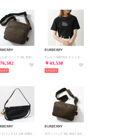
RBERRY
BURBERRY
ショルダーバッグ ML POCKET CROSSBODY 8092199 （A1336/MILITARY-オリーブ）
Tシャツ 8097924 ナイトオンブレ プリント （C1413/COAL-ブラック）
76,582
￥43,538
%
42%
RBERRY
BURBERRY
ハンドバッグ LL SM SHIELD SLING SLT 8077582 （A1189/BLACK/ブラック）
ボディバッグ ML BELT BAG 8095878 （A1336/MILITARY-オリーブ）