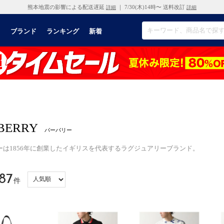
熊本地震の影響による配送遅延
｜ 7/30(木)14時〜 送料改訂
詳細
詳細
リ
ブランド
ランキング
新着
BERRY
バーバリー
ーは1856年に創業したイギリスを代表するラグジュアリーブランド。
87
件