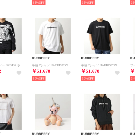
65%
35%
35
Y
BURBERRY
BURBERRY
BU
長袖 カットソー 8095157 ホースプリント ロンT （A1189/BLACK/ブラック）
半袖 Tシャツ HARRISTON 8055307 8055309 （8055309/A1464/WHITE）
半袖 Tシャツ HARRISTON 8055307 8055309 （8055307/A1189/BLACK）
2
￥51,678
￥51,678
￥
30%
30%
34
Y
BURBERRY
BURBERRY
BU