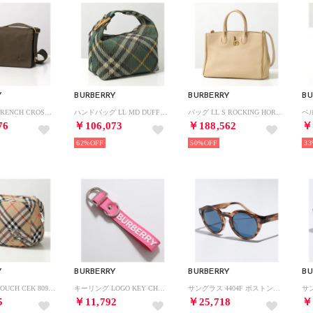
Y
BURBERRY
BURBERRY
BU
バッグ ML TRENCH CROSSBODY 092041 （A1336/MILITARY）
ハンドバッグ LL MD DUFFLE BAG 8082047 （B8636/IVY）
バッグ LL S ROCKING HORSE TOTE 8099402 （B8626/SAND）
76
￥106,073
￥188,562
￥
62%
50%
33
Y
BURBERRY
BURBERRY
BU
ポーチ MS POUCH CEK 8092707 クラッチバッグ （A2021/SAND-ベージュ）
キーリング LOGO KEY CHAIN 8071076 A8407 （BUBBLEGUM-PINK/ピンク）
サングラス 4404F ボストン型 （4096-80/ブラウン）
5
￥11,792
￥25,718
￥