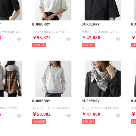
Y
BURBERRY
BURBERRY
BU
Tシャツ ES24-WW-FOR コットン ナイト刺繍 パッチ （8084969/A1189/BLACK）
Tシャツ 8084783 ロールアップ ライン コットン （B7264/RAIN/ホワイト）
半袖シャツ 8079596 ストレッチ 騎士 （A1189/BLACK-ブラック）
3
￥58,872
￥47,080
￥
37%
35%
41
Y
BURBERRY
BURBERRY
BU
パーカー BETTYCHKPNL ベティ 8048924 （A2142/PALE-GREY-MELANGE）
トレーナー BURLOW 8068710 スウェット （A4187/OATMEAL-MELANGE）
スカーフ MEDIUM CHECK SILK SQ （A3888/LICHEN-グレー）
5
￥58,982
￥47,080
￥
49%
37%
52