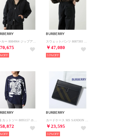
RBERRY
BURBERRY
パーカー 8084964 ジップアップ （A1189/BLACK-ブラック）
スウェットパンツ 8087393 コットン （A1189/BLACK-ブラック）
70,675
￥47,080
%
55%
RBERRY
BURBERRY
長袖 カットソー 8095157 ホースプリント ロンT （C1172/STORM/ネイビー）
カードケース MS SANDON WWW 8098454 （C1479/SHADOW-ブラック他）
58,872
￥23,595
%
32%