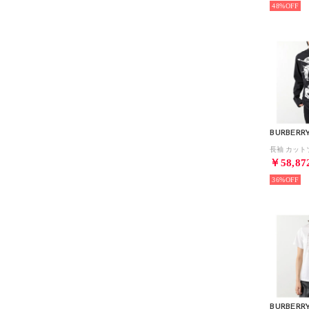
48%
BURBERR
￥58,87
36%
BURBERR