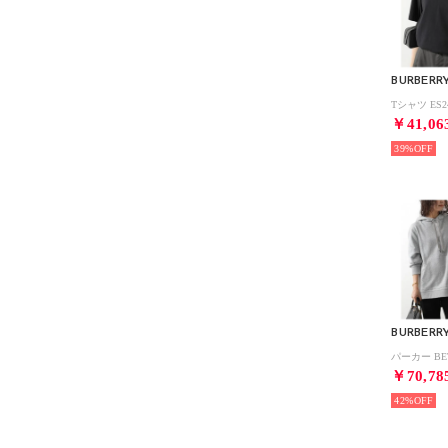
BURBERR
￥41,06
39%
BURBERR
￥70,78
42%