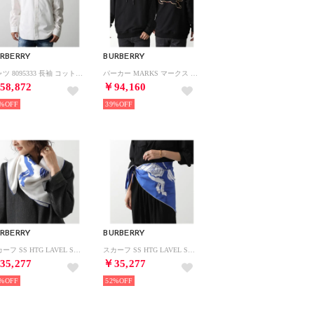
RBERRY
BURBERRY
シャツ 8095333 長袖 コットン （B7347/SALT）
パーカー MARKS マークス 8072713 プルオーバー （A1189/BLACK-ブラック）
58,872
￥94,160
%
39%
RBERRY
BURBERRY
スカーフ SS HTG LAVEL SLK SQ （B7347/SALT-ホワイト）
スカーフ SS HTG LAVEL SLK SQ （B7323/KNIGHT-ブルー）
35,277
￥35,277
%
52%