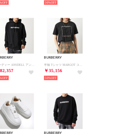
%
36%
RBERRY
BURBERRY
フーディー ANSDELL アンデル ロゴ （8055318/A1189/BLACK）
半袖 Tシャツ MARGOT コットン ロゴ （8056048/BLACK-ブラック）
82,357
￥35,156
%
50%
RBERRY
BURBERRY