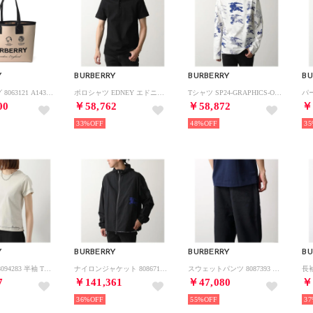
Y
BURBERRY
BURBERRY
BU
トートバッグ 8063121 A1435 （ベージュ/ブラック）
ポロシャツ EDNEY エドニー 8083154 半袖 （A1189/BLACK-ブラック）
Tシャツ SP24-GRAPHICS-OTS-2 8081356 長袖 （B7264/RAIN-ブルー他）
00
￥58,762
￥58,872
￥
33%
48%
35
Y
BURBERRY
BURBERRY
BU
カットソー 8094283 半袖 Tシャツ （C1160/PLASTER）
ナイロンジャケット 8086714 フード （A1189/BLACK-ブラック）
スウェットパンツ 8087393 コットン （A1189/BLACK-ブラック）
7
￥141,361
￥47,080
￥
36%
55%
37