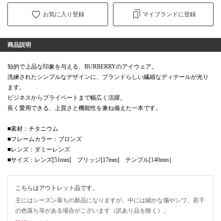
お気に入り登録
マイブランドに登録
商品説明
知的で上品な印象を与える、BURBERRYのアイウェア。
洗練されたシンプルなデザインに、ブランドらしい繊細なディテールが光り
ます。
ビジネスからプライベートまで幅広く活躍。
長く愛用できる、上質さと機能性を兼ね備えた一本です。
■素材：チタニウム
■フレームカラー：ブロンズ
■レンズ：ダミーレンズ
■サイズ：レンズ[51mm] ブリッジ[17mm] テンプル[140mm］
こちらはアウトレット品です。
主にはシーズン落ちの新品になりますが、中には細かな傷やシワ、若干
の色落ち等がある場合がございます（訳あり品を除く）。