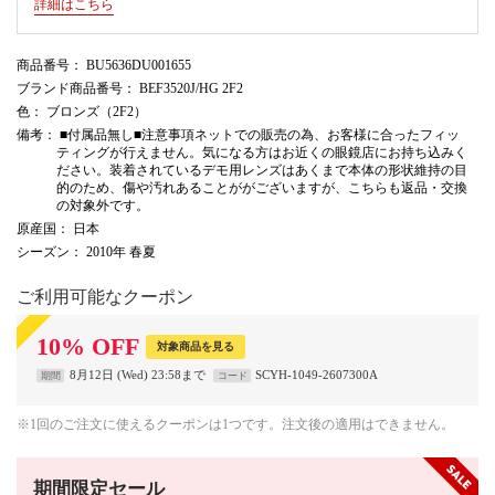
詳細はこちら
商品番号
： BU5636DU001655
ブランド商品番号
： BEF3520J/HG 2F2
色
： ブロンズ（2F2）
備考
： ■付属品無し■注意事項ネットでの販売の為、お客様に合ったフィッ
ティングが行えません。気になる方はお近くの眼鏡店にお持ち込みく
ださい。装着されているデモ用レンズはあくまで本体の形状維持の目
的のため、傷や汚れあることががございますが、こちらも返品・交換
の対象外です。
原産国
： 日本
シーズン
： 2010年 春夏
ご利用可能なクーポン
10
%
OFF
対象商品を見る
8月12日 (Wed) 23:58まで
SCYH-1049-2607300A
期間
コード
※1回のご注文に使えるクーポンは1つです。注文後の適用はできません。
期間限定セール