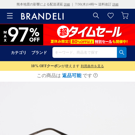
熊本地震の影響による配送遅延
｜ 7/30(木)14時〜 送料改訂
詳細
詳細
カテゴリ
ブランド
10% OFF
クーポン
が使えます
利用条件を見る
この商品は
返品可能
です