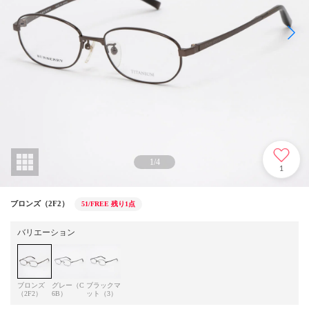
1
/
4
1
ブロンズ（2F2）
51/FREE
残り1点
バリエーション
ブロンズ
グレー（C
ブラックマ
（2F2）
6B）
ット（3）