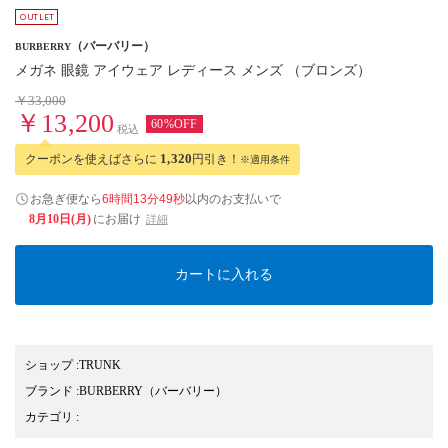
（バーバリー）
BURBERRY
メガネ 眼鏡 アイウェア レディース メンズ （ブロンズ）
￥33,000
￥13,200
60%OFF
税込
クーポンを使えばさらに
1,320
円引き！
※適用条件
お急ぎ便なら
6時間13分49秒
以内
のお支払いで
8月10日(月)
にお届け
詳細
カートに入れる
ショップ
:
TRUNK
ブランド
:
BURBERRY
（バーバリー）
カテゴリ
: