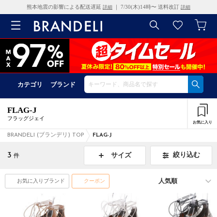
熊本地震の影響による配送遅延
｜ 7/30(木)14時〜 送料改訂
詳細
詳細
カテゴリ
ブランド
FLAG-J
フラッグジェイ
お気に入り
BRANDELI (ブランデリ) TOP
FLAG-J
3
絞り込む
サイズ
件
お気に入りブランド
クーポン