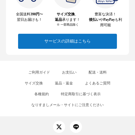
全国送料
390円
〜
サイズ交換
、
豊富な決済！
翌日お届けも！
返品
承ります！
後払い
や
PayPay
も利
※ 一部商品除く
用可能
サービスの詳細はこちら
ご利用ガイド
お支払い
配送・送料
サイズ交換
返品・返金
よくあるご質問
各種規約
特定商取引に基づく表示
なりすましメール・サイトにご注意ください