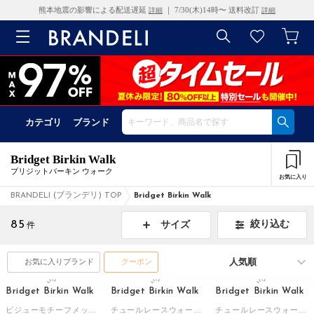
熊本地震の影響による配送遅延
｜ 7/30(木)14時〜 送料改訂
詳細
詳細
カテゴリ
ブランド
Bridget Birkin Walk
ブリジットバーキン ウォーク
お気に入り
BRANDELI (ブランデリ) TOP
Bridget Birkin Walk
85
絞り込む
サイズ
件
お気に入りブランド
クーポン
Bridget Birkin Walk
Bridget Birkin Walk
Bridget Birkin Walk
ビジューモチーフメッシュパンプス （ブラックコンビ）
チュールレースウォーキングパンプス （ベージュ雑材）
チュールレースウォーキングパンプス （パープル雑材）