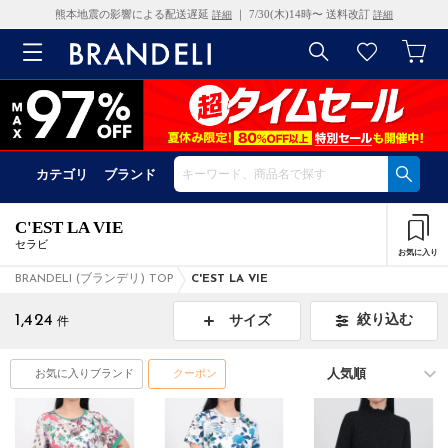
熊本地震の影響による配送遅延
｜ 7/30(木)14時〜 送料改訂
詳細
詳細
カテゴリ
ブランド
C'EST LA VIE
セラビ
お気に入り
BRANDELI (ブランデリ) TOP
C'EST LA VIE
1,424
絞り込む
サイズ
件
お気に入りブランド
クーポン