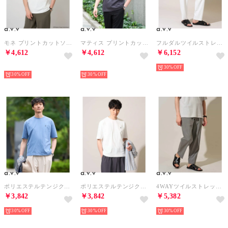
a.v.v
a.v.v
a.v.v
モネ プリントカットソー （ホワイト）
マティス プリントカットソー （ダークグレー）
フルダルツイルストレッチセミルーズパンツ （ホワイト）
￥4,612
￥4,612
￥6,152
NEW
NEW
30%
30%
30%
a.v.v
a.v.v
a.v.v
ポリエステルテンジク1ポイントシシュウカットソー （ライトブルー）
ポリエステルテンジク1ポイントシシュウカットソー （ホワイト）
4WAYツイルストレッチスラックス （ライトグレー）
￥3,842
￥3,842
￥5,382
30%
30%
30%