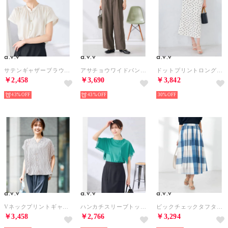
a.v.v
a.v.v
a.v.v
サテンギャザーブラウス （ホワイト）
アサチョウワイドパンツ （ダークグレー）
ドットプリントロングスカート （アイボリー）
￥2,458
￥3,690
￥3,842
43%
43%
30%
a.v.v
a.v.v
a.v.v
Vネックプリントギャザーブラウス （ピンク）
ハンカチスリーブトップス （グリーン）
ビックチェックタフタスカート （ブルー）
￥3,458
￥2,766
￥3,294