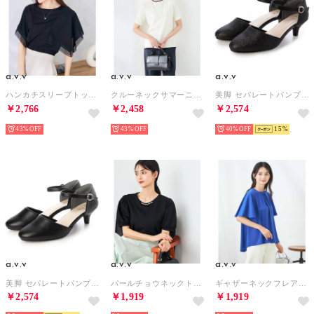
a.v.v
a.v.v
a.v.v
ハンカチスリーブトップス （ブラック）
クルーネックサマーニット （ホワイト）
美脚 セパレートパンプス （BLK）
￥2,766
￥2,458
￥2,574
43%
43%
40%
15
a.v.v
a.v.v
a.v.v
美脚 セパレートパンプス （BLK）
パールチョウネックトップス （ブラック）
ギャザーネックフレアスリーブトップス （ブルー）
￥2,574
￥1,919
￥1,919