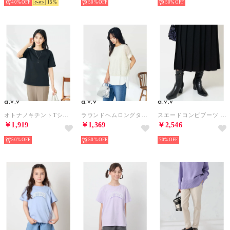
40%
15
50%
50%
a.v.v
a.v.v
a.v.v
オトナノキチントTシャツ （ブラック）
ラウンドヘムロングタンクトップ （ホワイト）
スエードコンビブーツ （ブラック）
￥1,919
￥1,369
￥2,546
50%
50%
70%