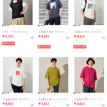
a.v.v
a.v.v
a.v.v
[140－150]【2点セット】メッシュ編みニットベストセット （ブラック）
【接触冷感】QUEEN プリントカットソー （ダークグレー）
【接触冷感】QUEEN プリントカットソー （プリントカラー赤.緑。黄色。水色）
￥1,573
￥4,612
￥4,612
68%
NEW
NEW
30%
30%
a.v.v
a.v.v
a.v.v
【接触冷感】QUEEN プリントカットソー （プリントカラー赤）
【接触冷感/イージーケア/洗濯機で洗える/毛玉になりにくい】ワンサイズムラゾメフウプリントカットソー （イエロー）
【接触冷感/イージーケア/洗濯機で洗える/毛玉になりにくい】ワンサイズムラゾメフウプリントカットソー （ピンク）
￥4,612
￥4,612
￥4,612