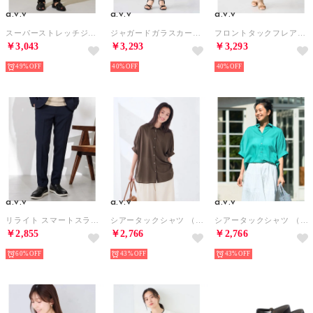
a.v.v
a.v.v
a.v.v
スーパーストレッチジャストレングスイージーパンツ （ブラック）
ジャガードガラスカート （ブラック）
フロントタックフレアスカート （ライトイエロー）
￥3,043
￥3,293
￥3,293
49%
40%
40%
a.v.v
a.v.v
a.v.v
リライト スマートスラックス （ネイビー）
シアータックシャツ （ブラウン）
シアータックシャツ （グリーン）
￥2,855
￥2,766
￥2,766
60%
43%
43%