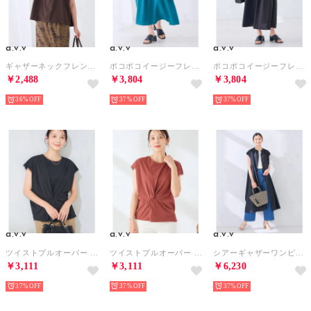
a.v.v
a.v.v
a.v.v
ギャザーネックフレンチトップス （ブラウン）
ポコポコイージーフレアスカート （グリーン）
ポコポコイージーフレアスカート （ブラック）
￥2,488
￥3,804
￥3,804
36%
37%
37%
a.v.v
a.v.v
a.v.v
ツイストプルオーバー （ブラック）
ツイストプルオーバー （オレンジ）
シアーギャザーワンピース （ブラック）
￥3,111
￥3,111
￥6,230
37%
37%
37%