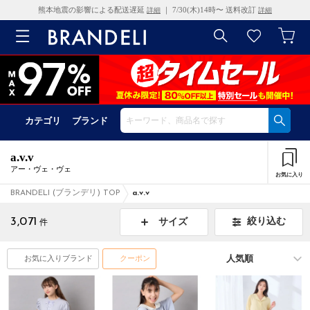
熊本地震の影響による配送遅延
｜ 7/30(木)14時〜 送料改訂
詳細
詳細
カテゴリ
ブランド
a.v.v
アー・ヴェ・ヴェ
お気に入り
BRANDELI (ブランデリ) TOP
a.v.v
3,071
絞り込む
サイズ
件
お気に入りブランド
クーポン