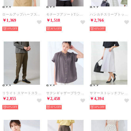
a.v.v
a.v.v
a.v.v
ロールアップハーフスリーブTシャツ （グリーン）
モチーフアソートTシャツ （ライトブルー）
ハンカチスリーブトップス （ライトイエロー）
￥1,369
￥1,518
￥2,766
50%
36%
43%
a.v.v
a.v.v
a.v.v
リライト スマートスラックス （ブラウン）
サテンギャザーブラウス （ダークグレー）
サマーストレッチフレアスカート （ライトグレー）
￥2,855
￥2,458
￥4,394
60%
43%
50%