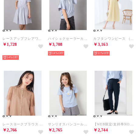
a.v.v
a.v.v
a.v.v
レースアップフレアワンピース （ライトブルー）
ハイショクセーラーカラーウラケセットアップ （ライトブルー）
カフタンワンピース （ライトイエロー）
￥1,728
￥3,708
￥3,163
HOT
54%
51%
54%
a.v.v
a.v.v
a.v.v
レースヨークブラウス （ベージュ）
サンリオスパンコールTシャツ （ライトブルー）
【WEB限定/支持率NO.1/イージーケア/ストレッチ】スッキリ見えテーパードパンツ （ネイビー）
￥2,766
￥2,765
￥2,744