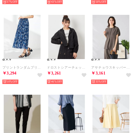
37%
43%
50%
a.v.v
a.v.v
a.v.v
プリントランダムプリーツスカート （ブルー）
ドロストシアーチェックブルゾン （ブラック）
アサチョウスキッパーブラウス （ダークグレー）
￥3,294
￥3,261
￥3,161
50%
46%
35%