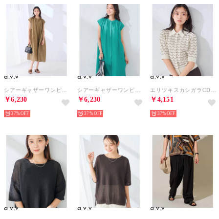
a.v.v
a.v.v
a.v.v
シアーギャザーワンピース （ブラウン）
シアーギャザーワンピース （グリーン）
エリツキスカシガラCD （アイボリー）
￥6,230
￥6,230
￥4,151
37%
37%
37%
a.v.v
a.v.v
a.v.v