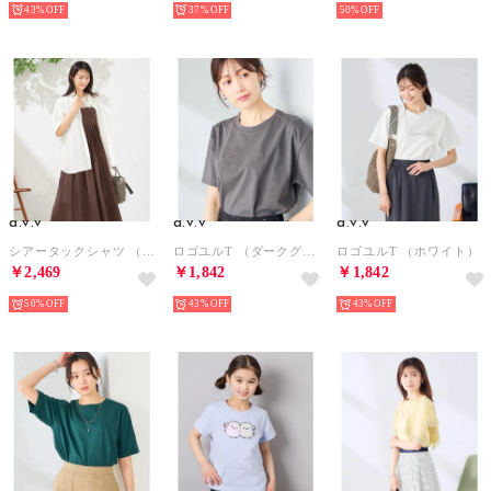
43%
37%
50%
a.v.v
a.v.v
a.v.v
シアータックシャツ （ホワイト）
ロゴユルT （ダークグレー）
ロゴユルT （ホワイト）
￥2,469
￥1,842
￥1,842
50%
43%
43%