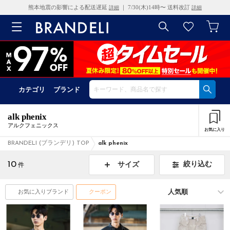
熊本地震の影響による配送遅延
｜ 7/30(木)14時〜 送料改訂
詳細
詳細
カテゴリ
ブランド
alk phenix
アルクフェニックス
お気に入り
BRANDELI (ブランデリ) TOP
alk phenix
10
絞り込む
サイズ
件
お気に入りブランド
クーポン