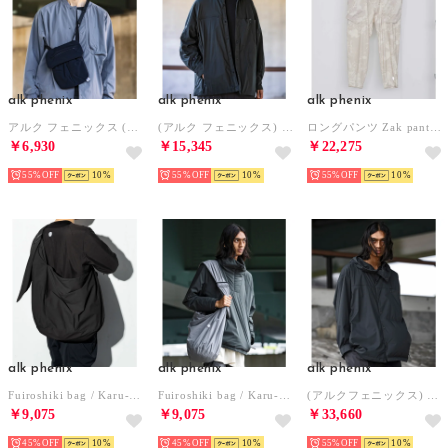
alk phenix
alk phenix
alk phenix
アルク フェニックス (alk phenix) サコッシュ Zakoche/Karu-Stretch Taffeta II
(アルク フェニックス) ロングスリーブシャツ 中綿入りシャツ Insuluted air shirts/PERTEX double wea （オフブラック）
ロングパンツ Zak pants II / Karu－Stretch Taffeta II / （WHITE）
￥6,930
￥15,345
￥22,275
55%
10
55%
10
55%
10
alk phenix
alk phenix
alk phenix
Fuiroshiki bag / Karu-Stretch Taffeta II フロシキバッグ/ショルダーバッグ/ワンショルダー/撥水/軽量/斜め掛け/クロスボディバッグ/大きめ/大容量
Fuiroshiki bag / Karu-Stretch Taffeta II フロシキバッグ/ショルダーバッグ/ワンショルダー/撥水/軽量/斜め掛け/クロスボディバッグ/大きめ/大容量
(アルクフェニックス) Convoy Shirt Jacket PTX コンボイシャツ 変形シャツ メンズシャツ 耐水 撥水 ショルダーバッ （OFF BLACK2）
￥9,075
￥9,075
￥33,660
45%
10
45%
10
55%
10