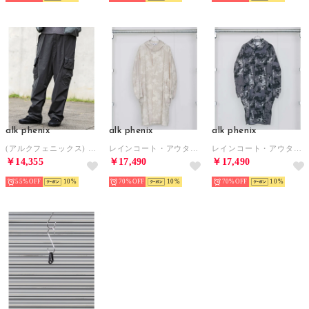
alk phenix
alk phenix
alk phenix
(アルクフェニックス) Cargo Pants KAR カーゴパンツ 大容量ポケット ロングパンツ メンズパンツ 撥水 ザックポケット / （OFF BLACK）
レインコート・アウター Zak rain coat / Karu－Stretch Taffeta II / （WHITE）
レインコート・アウター Zak rain coat / Karu－Stretch Taffeta II / （GRAY）
￥14,355
￥17,490
￥17,490
55%
10
70%
10
70%
10