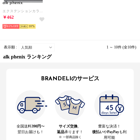
alk phenix
エクステンションカラビナセット Extension carabiner set / Aluminum / （BLACK）
￥462
65%
10
表示順 :
1 ～ 10件 (全10件)
alk phenix ランキング
BRANDELIのサービス
全国送料
390円
〜
サイズ交換
、
豊富な決済！
翌日お届けも！
返品
承ります！
後払い
や
PayPay
も利
※ 一部商品除く
用可能