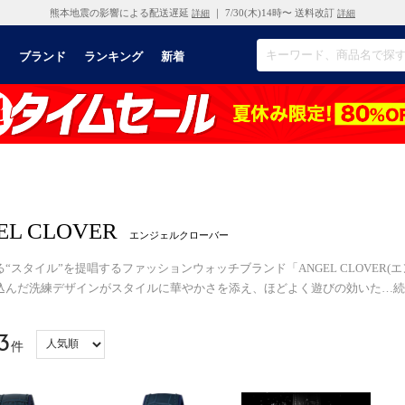
熊本地震の影響による配送遅延
｜ 7/30(木)14時〜 送料改訂
詳細
詳細
リ
ブランド
ランキング
新着
EL CLOVER
エンジェルクローバー
“スタイル”を提唱するファッションウォッチブランド「ANGEL CLOVER
込んだ洗練デザインがスタイルに華やかさを添え、ほどよく遊びの効いた
…
続
3
件