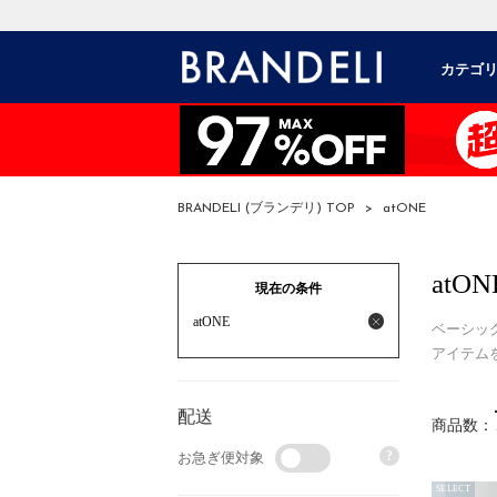
カテゴ
BRANDELI (ブランデリ) TOP
>
atONE
atON
現在の条件
atONE
ベーシッ
アイテムを
配送
商品数：
?
お急ぎ便対象
SELECT