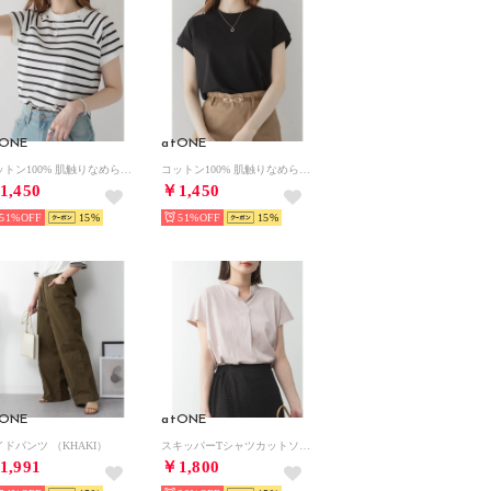
tONE
atONE
コットン100% 肌触りなめらか プチモックネック フレンチスリーブTシャツ （OFFWHITE/BLACK）
コットン100% 肌触りなめらか プチモックネック フレンチスリーブTシャツ （BLACK）
1,450
￥1,450
51%
15
51%
15
tONE
atONE
イドパンツ （KHAKI）
スキッパーTシャツカットソー （ピンクベージュ）
1,991
￥1,800