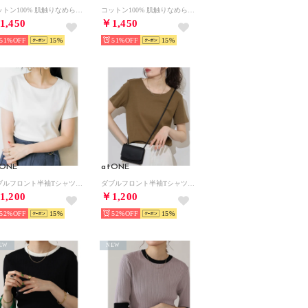
コットン100% 肌触りなめらか プチモックネック フレンチスリーブTシャツ （C-GRAY）
コットン100% 肌触りなめらか プチモックネック フレンチスリーブTシャツ （BLACK/OFFWHITE）
1,450
￥1,450
51%
15
51%
15
tONE
atONE
ダブルフロント半袖Tシャツ （Uネック オフホワイト）
ダブルフロント半袖Tシャツ （Uネック カーキ）
1,200
￥1,200
52%
15
52%
15
EW
NEW