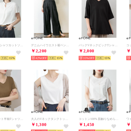
atONE
atONE
a
スキッパーTシャツカットソー （ホワイト）
デニムハイウエスト裾ベンツワイドパンツ （ダークネイビー）
バックVネックビックTシャツ （ブラック）
￥2,200
￥2,000
￥
15
42%
15
35%
15
atONE
atONE
a
ダブルフロント半袖Tシャツ （Vネック カーキ）
大人のVネックタンクトップ （OFFWHITE）
コットン100% 肌触りなめらか プチモックネック フレンチスリーブTシャツ （OFFWHITE）
ワ
￥1,300
￥1,450
￥