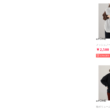
atONE
￥2,500
33%
atONE