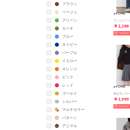
ブラウン
ベージュ
atONE
グリーン
￥2,200
カーキ
51%
ブルー
ネイビー
パープル
イエロー
オレンジ
ピンク
レッド
atONE
ゴールド
￥1,999
シルバー
46%
マルチカラー
パターン
アニマル