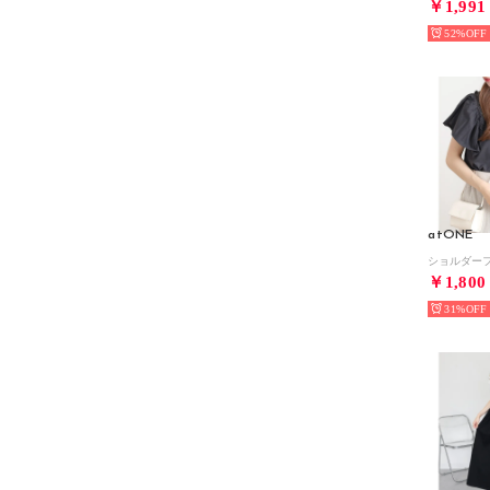
￥1,991
52%
atONE
￥1,800
31%