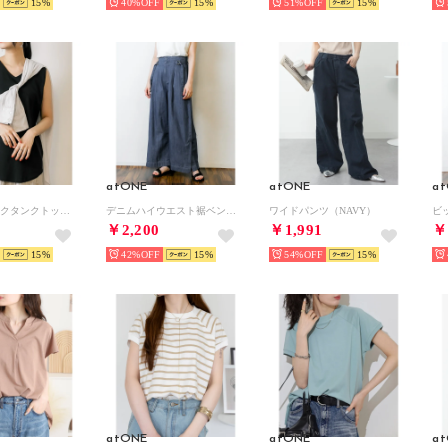
15
40%
15
51%
15
atONE
atONE
a
大人のVネックタンクトップ （BLACK）
デニムハイウエスト裾ベンツワイドパンツ （ブルー）
ワイドパンツ（NAVY）
￥2,200
￥1,991
￥
15
42%
15
54%
15
atONE
atONE
a