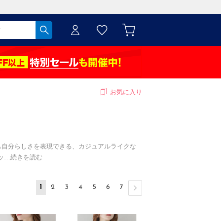
お気に入り
も自分らしさを表現できる、カジュアルライクな
ッ
…
続きを読む
1
2
3
4
5
6
7