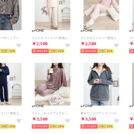
atONE
atONE
a
ミックスファーWジップショート丈ブルゾン （ベージュ）
マイクロファイバー無地上下セット （ライトベージュ）
マイクロファイバー無地上下セット （ピンク）
￥2,500
￥2,500
￥
15
40%
15
40%
15
atONE
atONE
a
マイクロファイバー無地上下セット （ネイビー）
ストレッチベロア上下セット （スモークピンク）
裏ボアジップアップパーカー （杢チャコール）
￥3,500
￥3,500
￥
15
33%
15
33%
15