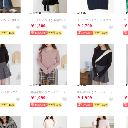
atONE
atONE
a
デニムワイドパンツ （BLUE）
バックリボン付き半袖Tシャツ （ブラック）
クールタッチニットリブプルオーバー （ネイビー）
￥1,200
￥2,700
￥
15
45%
15
35%
15
atONE
atONE
a
裏起毛メローハイネックニットソー （ブラック）
裏起毛指ぬきニットソー （ピンク）
裏起毛指ぬきニットソー （ブラック）
￥1,999
￥1,999
￥
15
46%
15
46%
15