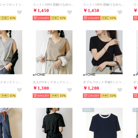
スキッパーTシャツカットソー （ココア）
コットン100% 肌触りなめらか プチモックネック フレンチスリーブTシャツ （ボーダーベージュ）
コットン100% 肌触りなめらか プチモックネック フレンチスリーブTシャツ （MINT）
￥1,450
￥1,450
￥
15
51%
15
51%
15
atONE
atONE
a
大人のVネックタンクトップ （M-GRAY）
大人のVネックタンクトップ （GRAY-BEIGE）
ダブルフロント半袖Tシャツ （Uネック ブラック）
￥1,300
￥1,200
￥
15
40%
15
52%
15
NEW
N