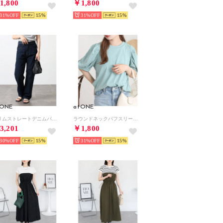
1,800
￥1,800
31%
15
31%
15
tONE
atONE
スリムストレートデニムパンツ （ダークネイビー）
ラウンドネックパフスリーブ半袖Tシャツ （ミント）
3,201
￥1,800
30%
15
31%
15