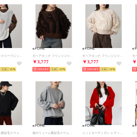
atONE
atONE
a
メッシュノースリーブニットトップス ATN-0043 （オフホワイト）
モヘアタッチ フリンジジャガード ニット プルオーバー （ブラウン）
モヘアタッチ フリンジジャガード ニット プルオーバー （ベージュ）
￥3,777
￥3,777
￥
15
36%
15
36%
15
atONE
atONE
a
袖ボリューム裏起毛スウェットトレーナー （ブラック）
袖ボリューム裏起毛スウェットトレーナー （杢グレー）
ニットカーディガン レディース オーバーサイズ （レッド）