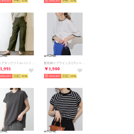
54%
15
39%
15
tONE
atONE
ビッグタックツイルパンツ （KHAKI）
配色袖リブライン入りTシャツ （ホワイト）
1,991
￥1,900
48%
15
36%
15
tONE
atONE