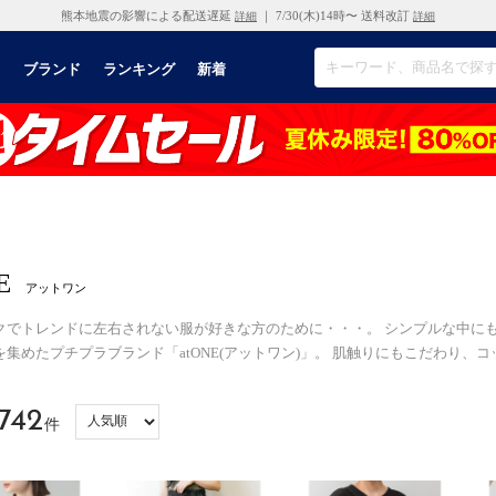
熊本地震の影響による配送遅延
｜ 7/30(木)14時〜 送料改訂
詳細
詳細
リ
ブランド
ランキング
新着
E
アットワン
クでトレンドに左右されない服が好きな方のために・・・。 シンプルな中に
集めたプチプラブランド「atONE(アットワン)」。 肌触りにもこだわり、コ
742
件