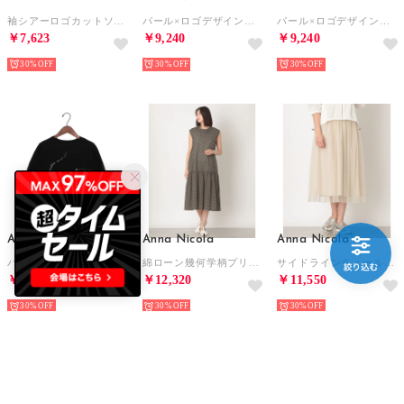
袖シアーロゴカットソー （ブラック）
パール×ロゴデザイン袖切替カットソー （ベージュ）
パール×ロゴデザイン袖切替カットソー （オフホワイト）
￥7,623
￥9,240
￥9,240
30%
30%
30%
Anna Nicola
Anna Nicola
Anna Nicola
パール×ロゴデザイン袖切替カットソー （ブラック）
綿ローン幾何学柄プリントワンピース （イエロー）
サイドラインチュールスカート （ベージュ）
￥9,240
￥12,320
￥11,550
30%
30%
30%