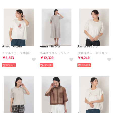
Anna Nicola
Anna Nicola
Anna Nicola
モデルモチーフ半袖Tシャツ （オフホワイト）
小花柄プリントワンピース （ベージュ）
接触冷感レース袖カットソー （オフホワイト）
￥6,853
￥12,320
￥9,240
30%
30%
30%