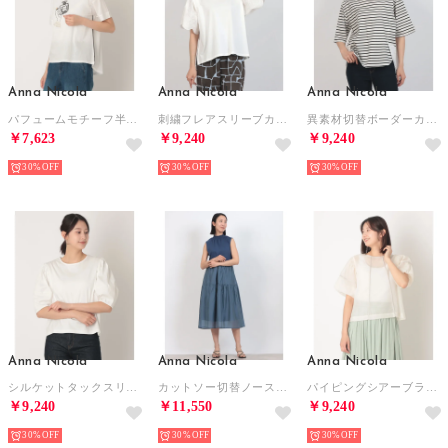
Anna Nicola
Anna Nicola
Anna Nicola
パフュームモチーフ半袖Tシャツ （オフホワイト）
刺繍フレアスリーブカットソー （オフホワイト）
異素材切替ボーダーカットソー （オフホワイト）
￥7,623
￥9,240
￥9,240
30%
30%
30%
Anna Nicola
Anna Nicola
Anna Nicola
シルケットタックスリーブ無地カットソー （オフホワイト）
カットソー切替ノースリーブワンピース （ブルー）
パイピングシアーブラウス バルーンスリーブ （オフホワイト）
￥9,240
￥11,550
￥9,240
30%
30%
30%