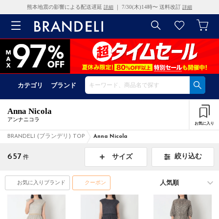
熊本地震の影響による配送遅延
｜ 7/30(木)14時〜 送料改訂
詳細
詳細
カテゴリ
ブランド
Anna Nicola
アンナニコラ
お気に入り
BRANDELI (ブランデリ) TOP
Anna Nicola
657
絞り込む
サイズ
件
お気に入りブランド
クーポン