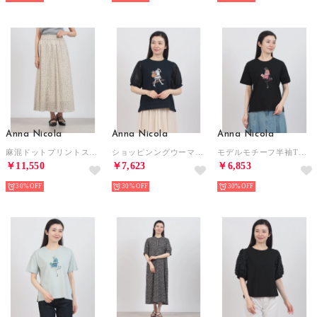
Anna Nicola
Anna Nicola
Anna Nicola
麻混ドットプリントスカート （ベージュ）
ショッピンングウーマンシアースリーブTシャツ （ネイビー）
モデルモチーフ半袖Tシャツ （ブラック）
￥11,550
￥7,623
￥6,853
30%
30%
30%