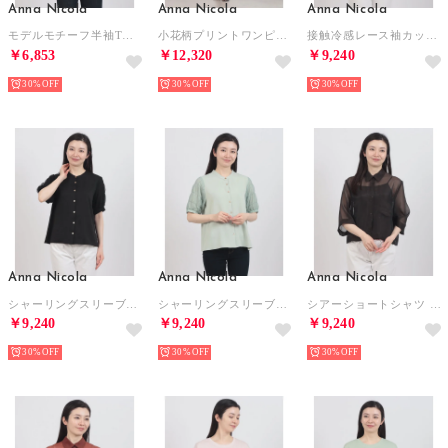
Anna Nicola
Anna Nicola
Anna Nicola
モデルモチーフ半袖Tシャツ （サックスブルー）
小花柄プリントワンピース （ブラック）
接触冷感レース袖カットソー （ブラック）
￥6,853
￥12,320
￥9,240
30%
30%
30%
Anna Nicola
Anna Nicola
Anna Nicola
シャーリングスリーブブラウス （ブラック）
シャーリングスリーブブラウス （ライトグリーン）
シアーショートシャツ （ブラック）
￥9,240
￥9,240
￥9,240
30%
30%
30%