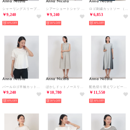
Anna Nicola
Anna Nicola
Anna Nicola
シャーリングスリーブブラウス （ベージュ）
シアーショートシャツ （モカ）
ロゴ刺繍カットソー （オフホワイト）
￥9,240
￥9,240
￥6,853
30%
30%
30%
Anna Nicola
Anna Nicola
Anna Nicola
パールロゴ半袖カットソー （オフホワイト）
ぼかしドットノースリーブワンピース （オフホワイト）
配色切り替えワンピース （シルバーグレー）
￥9,240
￥10,780
￥11,550
30%
30%
30%