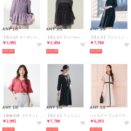
ANY SIS
ANY SIS
ANY SIS
【洗える】オーガンジーシャーリング ブラウス （プラム）
【洗える】チュールレイヤード キャミソール （ブラック）
【洗える】フェミニンプリーツ ワンピース （ネイビー）
￥3,995
￥2,494
￥7,700
50%
50%
50%
ANY SIS
ANY SIS
ANY SIS
【接触冷感・UVカット・速乾】スムージーポリエステル フレアスリーブ ブラウス （レッド）
【洗える】フェミニンプリーツ ワンピース （ブラック）
バイカラー ワンピース （ベージュ×ブラック）
￥2,995
￥7,700
￥6,293
50%
50%
30%