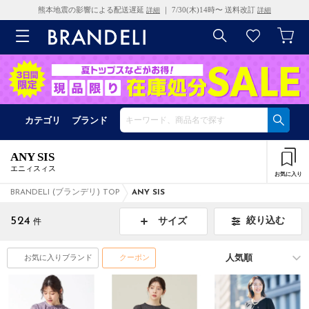
熊本地震の影響による配送遅延
｜ 7/30(木)14時〜 送料改訂
詳細
詳細
カテゴリ
ブランド
ANY SIS
エニィスィス
お気に入り
BRANDELI (ブランデリ) TOP
ANY SIS
524
絞り込む
サイズ
件
お気に入りブランド
クーポン