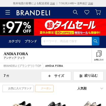
熊本地震の影響による配送遅延
｜ 7/30(木)14時〜 送料改訂
詳細
詳細
カテゴリ
ブランド
ANDiA FORA
アンディア フォラ
お気に入り
BRANDELI (ブランデリ) TOP
ANDiA FORA
7
絞り込む
サイズ
件
お気に入りブランド
クーポン