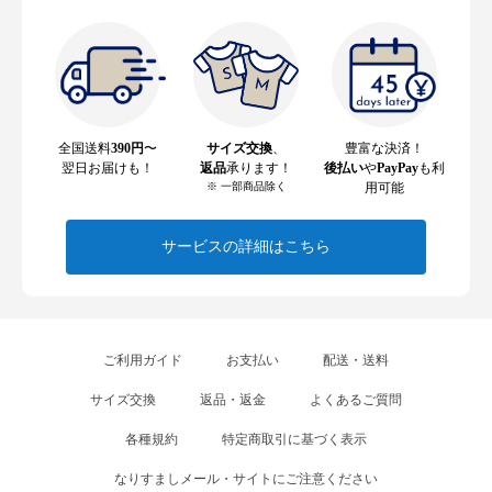
全国送料
390円
〜
サイズ交換
、
豊富な決済！
翌日お届けも！
返品
承ります！
後払い
や
PayPay
も利
※ 一部商品除く
用可能
サービスの詳細はこちら
ご利用ガイド
お支払い
配送・送料
サイズ交換
返品・返金
よくあるご質問
各種規約
特定商取引に基づく表示
なりすましメール・サイトにご注意ください