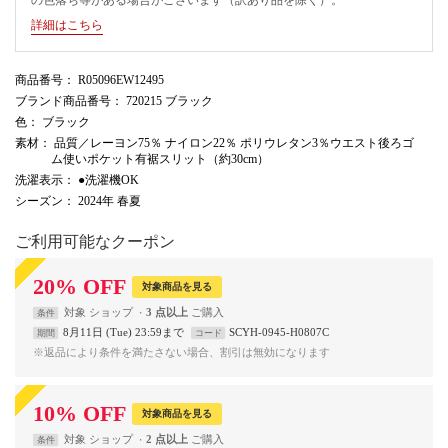
詳細はこちら
商品番号
： R05096EW12495
ブランド商品番号
： 720215 ブラック
色
： ブラック
素材
： 品質／レーヨン75％ ナイロン22％ ポリウレタン3％ウエスト後ろゴ
ム使いポケット有裾スリット（約30cm）
洗濯表示
： ●洗濯機OK
シーズン
： 2024年 春夏
ご利用可能なクーポン
20
%
OFF
対象商品を見る
対象
ショップ
3 点以上
条件
8月11日 (Tue) 23:59まで
SCYH-0945-H0807C
期間
コード
※返品により条件を満たさない場合、割引は無効になります
10
%
OFF
対象商品を見る
対象
ショップ
2 点以上
条件