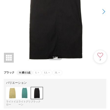
1
/
10
7
ブラック
M
残り2点
L
×
LL
×
3L
×
バリエーション
ライトイエ
ライトグリ
ブラック
ロー
ーン