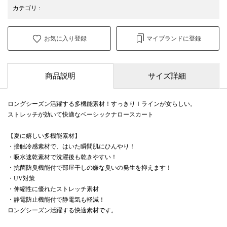
カテゴリ
:
お気に入り登録
マイブランドに登録
商品説明
サイズ詳細
ロングシーズン活躍する多機能素材！すっきりＩラインが女らしい。
ストレッチが効いて快適なベーシックナロースカート
【夏に嬉しい多機能素材】
・接触冷感素材で、はいた瞬間肌にひんやり！
・吸水速乾素材で洗濯後も乾きやすい！
・抗菌防臭機能付で部屋干しの嫌な臭いの発生を抑えます！
・UV対策
・伸縮性に優れたストレッチ素材
・静電防止機能付で静電気も軽減！
ロングシーズン活躍する快適素材です。