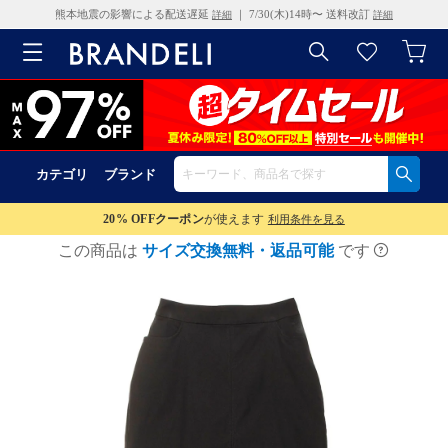
熊本地震の影響による配送遅延
｜ 7/30(木)14時〜 送料改訂
詳細
詳細
カテゴリ
ブランド
20% OFF
クーポン
が使えます
利用条件を見る
この商品は
サイズ交換無料・返品可能
です