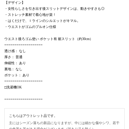
【デザイン】
・女性らしさを引き出す後スリットデザインは、動きやすさも◎
・ストレッチ素材で着心地が楽！
・はくだけで、Ｉラインのシルエットがキマル。
・ウエストがゴムのプルオン仕様
ウエスト後ろゴム使い ポケット有 裾スリット（約30cm）
===================
透け感： なし
厚さ： 普通
伸縮性： あり
裏地： なし
ポケット： あり
===================
□洗濯機OK
===================
こちらはアウトレット品です。
主にはシーズン落ちの新品になりますが、中には細かな傷やシワ、若干
の色落ち等がある場合がございます（訳あり品を除く）。