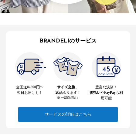
BRANDELIのサービス
全国送料
390円
〜
サイズ交換
、
豊富な決済！
翌日お届けも！
返品
承ります！
後払い
や
PayPay
も利
※ 一部商品除く
用可能
サービスの詳細はこちら