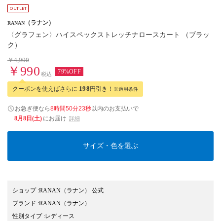
（ラナン）
RANAN
〈グラフェン〉ハイスペックストレッチナロースカート （ブラッ
ク）
￥4,900
￥990
79%OFF
税込
クーポンを使えばさらに
198
円引き！
※適用条件
お急ぎ便なら
8時間50分23秒
以内
のお支払いで
8月8日(土)
にお届け
詳細
サイズ・色を選ぶ
ショップ
:
RANAN（ラナン） 公式
ブランド
:
RANAN
（ラナン）
性別タイプ
:
レディース