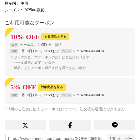
原産国
： 中国
シーズン
： 2025年 春夏
ご利用可能なクーポン
10
%
OFF
対象商品を見る
セール品
2 点以上
条件
8月10日 (Mon) 23:59まで
SCYH-2064-H0807A
期間
コード
※以下の場合、本クーポンの割引は無効になります
・セール価格が終了した場合
・返品によりクーポン適用条件を満たさない場合
5
%
OFF
対象商品を見る
8月10日 (Mon) 23:59まで
SCYH-2064-H0807K
期間
コード
※1回のご注文に使えるクーポンは1つです。注文後の適用はできません。
URLをコピー