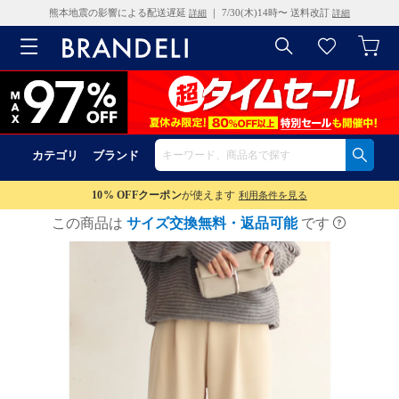
熊本地震の影響による配送遅延
｜ 7/30(木)14時〜 送料改訂
詳細
詳細
カテゴリ
ブランド
10% OFF
クーポン
が使えます
利用条件を見る
この商品は
サイズ交換無料・返品可能
です