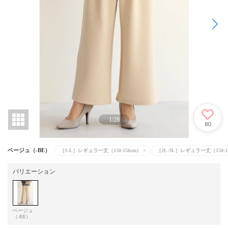
1
/
28
80
ベージュ（-BE）
［S-L］レギュラー丈（150-156cm）
×
［2L-3L］レギュラー丈（150-1
バリエーション
ベージュ
（-BE）