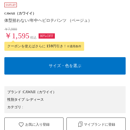
（カワイイ）
CAWAII
体型拾わない/年中ヘビロテパンツ （ベージュ）
￥7,980
￥1,595
80%OFF
税込
クーポンを使えばさらに
159
円引き！
※適用条件
サイズ・色を選ぶ
ブランド
:
CAWAII
（カワイイ）
性別タイプ
:
レディース
カテゴリ
:
お気に入り登録
マイブランドに登録