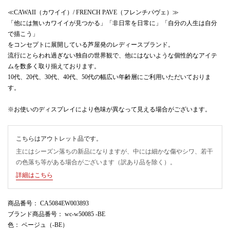
≪CAWAII（カワイイ）/ FRENCH PAVE（フレンチパヴェ）≫
「他には無いカワイイが見つかる」「非日常を日常に」「自分の人生は自分
で描こう」
をコンセプトに展開している芦屋発のレディースブランド。
流行にとらわれ過ぎない独自の世界観で、他にはないような個性的なアイテ
ムを数多く取り揃えております。
10代、20代、30代、40代、50代の幅広い年齢層にご利用いただいておりま
す。
※お使いのディスプレイにより色味が異なって見える場合がございます。
こちらはアウトレット品です。
主にはシーズン落ちの新品になりますが、中には細かな傷やシワ、若干
の色落ち等がある場合がございます（訳あり品を除く）。
詳細はこちら
商品番号
： CA5084EW003893
ブランド商品番号
： wc-w50085 -BE
色
： ベージュ（-BE）