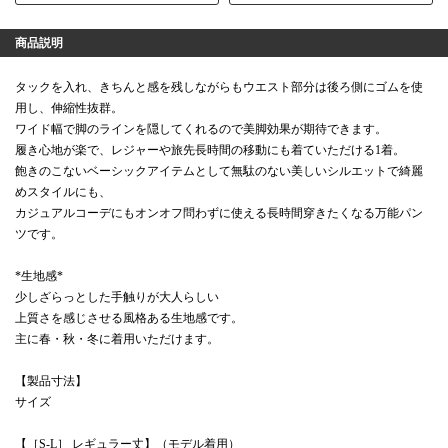
商品説明
タックを入れ、きちんと感を残しながらもウエスト部分は後ろ側にゴムを使
用し、伸縮性抜群。
ワイド幅で脚のラインを隠してくれるので美脚効果が期待できます。
履き心地が楽で、レジャーや旅先長時間の移動にも着ていただける1着。
飽きのこないベーシックアイテムとして無駄のない美しいシルエットで綺麗
めスタイルにも、
カジュアルコーデにもオンオフ問わずに使える長時間穿きたくなる万能パン
ツです。
*生地感*
少しざらっとした手触りが大人らしい
上質さを感じさせる風格ある生地感です。
主に春・秋・冬に着用いただけます。
【製品寸法】
サイズ
【［S-L］ レギュラー丈】（モデル着用）