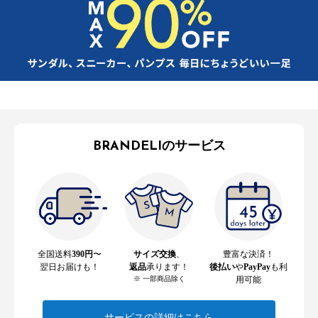
BRANDELIのサービス
全国送料
390円
〜
サイズ交換
、
豊富な決済！
翌日お届けも！
返品
承ります！
後払い
や
PayPay
も利
※ 一部商品除く
用可能
サービスの詳細はこちら