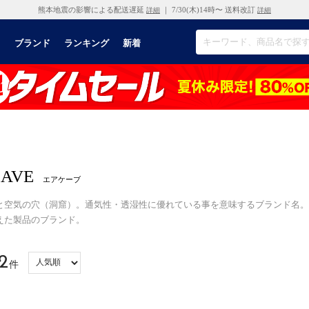
熊本地震の影響による配送遅延
｜ 7/30(木)14時〜 送料改訂
詳細
詳細
リ
ブランド
ランキング
新着
CAVE
エアケーブ
と空気の穴（洞窟）。通気性・透湿性に優れている事を意味するブランド名。
えた製品のブランド。
2
件