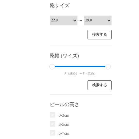
靴サイズ
〜
靴幅 (ワイズ)
A（細め）〜
F（広め）
ヒールの高さ
0-3cm
3-5cm
5-7cm