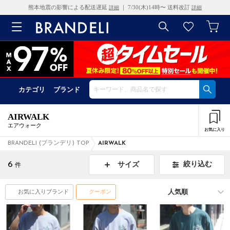
熊本地震の影響による配送遅延
｜ 7/30(木)14時〜 送料改訂
詳細
詳細
カテゴリ
ブランド
AIRWALK
エアウォーク
お気に入り
BRANDELI (ブランデリ) TOP
AIRWALK
6
絞り込む
サイズ
件
お気に入りブランド
クーポン