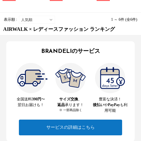
表示順 :
1 ～ 6件 (全6件)
AIRWALK × レディースファッション ランキング
BRANDELIのサービス
全国送料
390円
〜
サイズ交換
、
豊富な決済！
翌日お届けも！
返品
承ります！
後払い
や
PayPay
も利
※ 一部商品除く
用可能
サービスの詳細はこちら