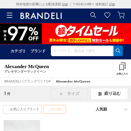
熊本地震の影響による配送遅延
｜ 7/30(木)14時〜 送料改訂
詳細
詳細
カテゴリ
ブランド
Alexander McQueen
アレキサンダーマックイーン
お気に入り
BRANDELI (ブランデリ) TOP
Alexander McQueen
1
絞り込む
サイズ
件
お気に入りブランド
クーポン