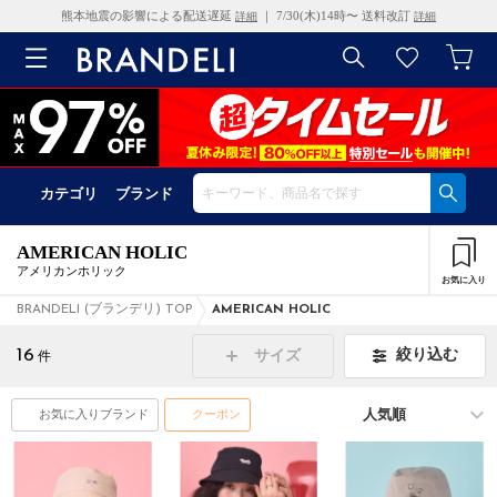
熊本地震の影響による配送遅延
｜ 7/30(木)14時〜 送料改訂
詳細
詳細
カテゴリ
ブランド
AMERICAN HOLIC
アメリカンホリック
お気に入り
BRANDELI (ブランデリ) TOP
AMERICAN HOLIC
16
絞り込む
サイズ
件
お気に入りブランド
クーポン