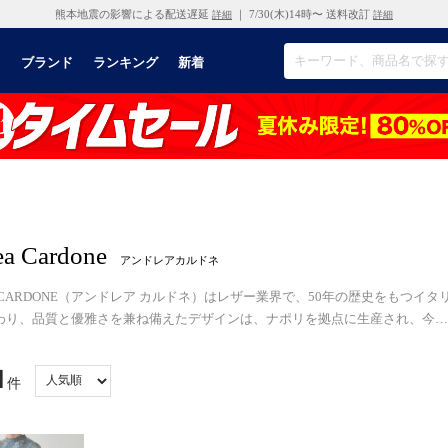
熊本地震の影響による配送遅延
｜ 7/30(木)14時〜 送料改訂
詳細
詳細
リ
ブランド
ランキング
新着
ea Cardone
アンドレアカルドネ
A CARDONE（アンドレア カルドネ）はレザー業界で、50年の歴史をもつ
わり、品質と優雅さを兼ね備えたデザインは、ナポリを拠点に生産され、今
…
1
件