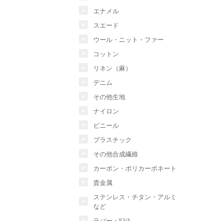
エナメル
スエード
ウール・ニット・ファー
コットン
リネン（麻）
デニム
その他生地
ナイロン
ビニール
プラスチック
その他合成繊維
カーボン・ポリカーボネート
貴金属
ステンレス・チタン・アルミ
など
ラバー・EVA