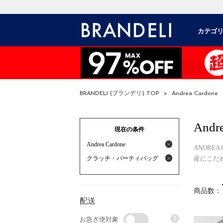
カテゴ
BRANDELI (ブランデリ) TOP
>
Andrea Cardone
Andr
現在の条件
Andrea Cardone
ANDRE
クラッチ・パーティバッグ
産にこだ
商品数：
配送
?
お急ぎ便対象