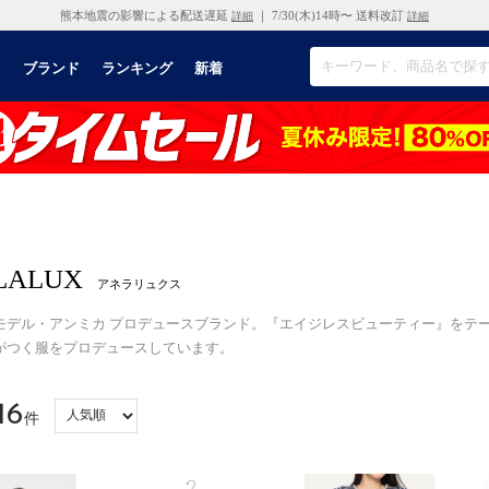
熊本地震の影響による配送遅延
｜ 7/30(木)14時〜 送料改訂
詳細
詳細
リ
ブランド
ランキング
新着
LALUX
アネラリュクス
モデル・アンミカ プロデュースブランド。『エイジレスビューティー
゙つく服をプロデュースしています。
16
件