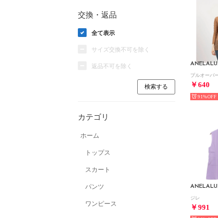
交換・返品
全て表示
サイズ交換不可を除く
ANELALU
返品不可を除く
プルオーバ
￥640
91%
カテゴリ
ホーム
トップス
スカート
パンツ
ANELALU
ジレ
ワンピース
￥991