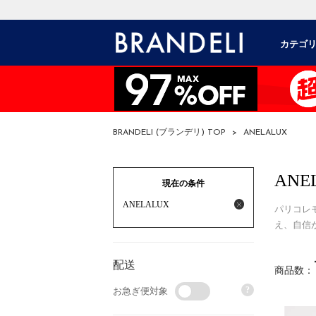
カテゴ
BRANDELI (ブランデリ) TOP
>
ANELALUX
ANE
現在の条件
ANELALUX
パリコレ
え、自信か
配送
商品数：
?
お急ぎ便対象