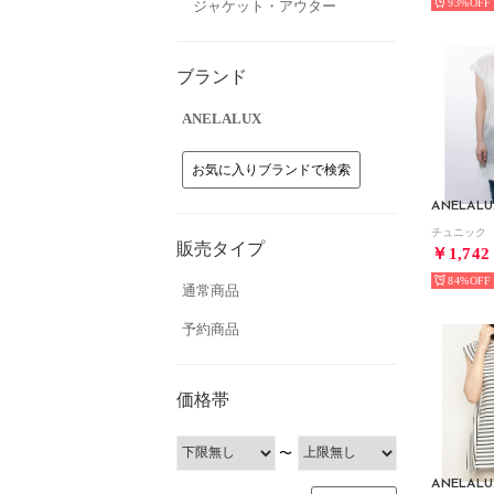
93%
ジャケット・アウター
ブランド
ANELALUX
お気に入りブランドで検索
ANELALU
チュニック
販売タイプ
￥1,742
84%
通常商品
予約商品
価格帯
〜
ANELALU