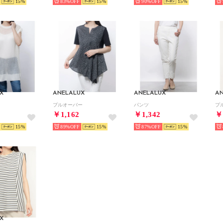
15
83%
15
90%
15
X
ANELALUX
ANELALUX
A
プルオーバー
パンツ
プ
￥1,162
￥1,342
￥
15
89%
15
87%
15
X