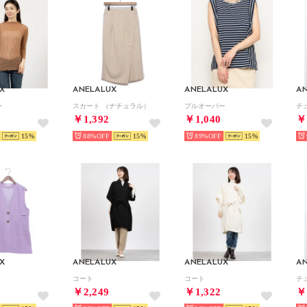
X
ANELALUX
ANELALUX
A
ー
スカート （ナチュラル）
プルオーバー
チ
￥1,392
￥1,040
￥
15
88%
15
89%
15
X
ANELALUX
ANELALUX
A
コート
コート
チ
￥2,249
￥1,322
￥