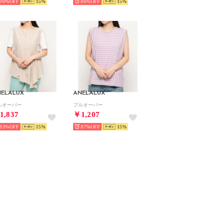
90%
15
86%
15
NELALUX
ANELALUX
ルオーバー
プルオーバー
1,837
￥1,207
83%
15
87%
15