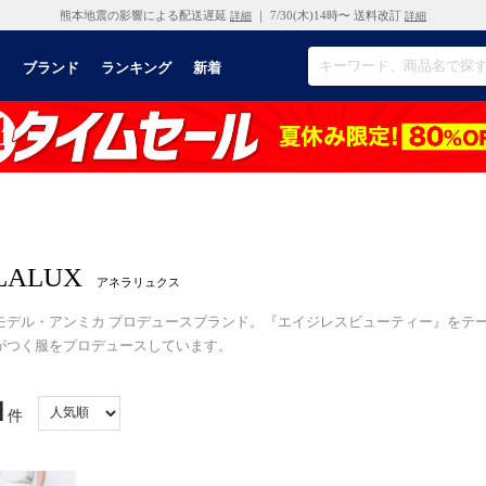
熊本地震の影響による配送遅延
｜ 7/30(木)14時〜 送料改訂
詳細
詳細
リ
ブランド
ランキング
新着
LALUX
アネラリュクス
モデル・アンミカ プロデュースブランド。『エイジレスビューティー
゙つく服をプロデュースしています。
1
件