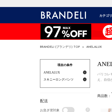
カテゴ
BRANDELI (ブランデリ) TOP
>
ANELALUX
ANE
現在の条件
ANELALUX
パリコレ
スキニーロングパンツ
え、自信か
商品数：
配送
?
お急ぎ便対象