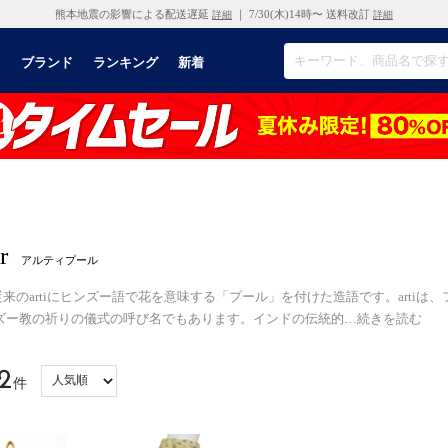
熊本地震の影響による配送遅延
｜ 7/30(木)14時〜 送料改訂
詳細
詳細
リ
ブランド
ランキング
新着
r
アルティプール
urは従来のartiにヒンズー語で花を意味する「プール」を付けた造語です。artiは
ズー教の祈りの儀式の呼び名でもあります。インドの伝統的
…
続きを読む
2
件