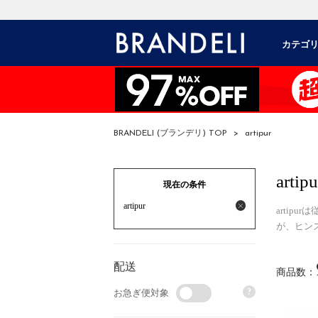
カテゴ
BRANDELI (ブランデリ) TOP
>
artipur
artipu
現在の条件
artipur
artip
が、ヒン
配送
商品数：
?
お急ぎ便対象