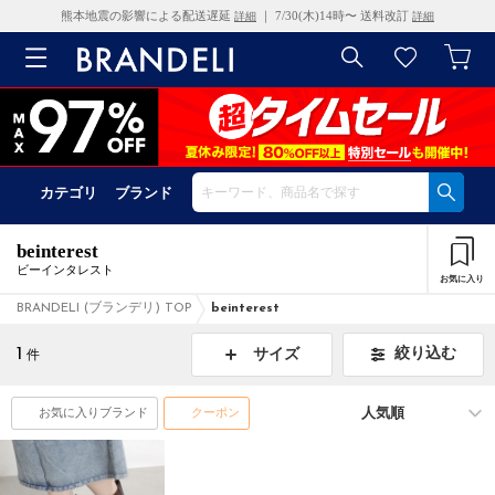
熊本地震の影響による配送遅延
｜ 7/30(木)14時〜 送料改訂
詳細
詳細
カテゴリ
ブランド
beinterest
ビーインタレスト
お気に入り
BRANDELI (ブランデリ) TOP
beinterest
1
絞り込む
サイズ
件
お気に入りブランド
クーポン