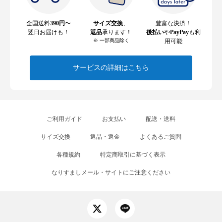
全国送料
390円
〜
サイズ交換
、
豊富な決済！
翌日お届けも！
返品
承ります！
後払い
や
PayPay
も利
※ 一部商品除く
用可能
サービスの詳細はこちら
ご利用ガイド
お支払い
配送・送料
サイズ交換
返品・返金
よくあるご質問
各種規約
特定商取引に基づく表示
なりすましメール・サイトにご注意ください