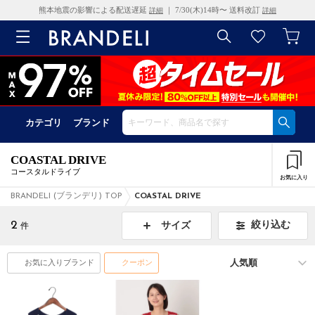
熊本地震の影響による配送遅延
｜ 7/30(木)14時〜 送料改訂
詳細
詳細
カテゴリ
ブランド
COASTAL DRIVE
コースタルドライブ
お気に入り
BRANDELI (ブランデリ) TOP
COASTAL DRIVE
2
絞り込む
サイズ
件
お気に入りブランド
クーポン