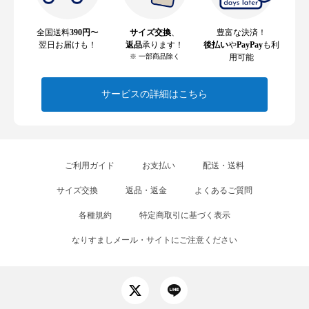
全国送料
390円
〜
サイズ交換
、
豊富な決済！
翌日お届けも！
返品
承ります！
後払い
や
PayPay
も利
※ 一部商品除く
用可能
サービスの詳細はこちら
ご利用ガイド
お支払い
配送・送料
サイズ交換
返品・返金
よくあるご質問
各種規約
特定商取引に基づく表示
なりすましメール・サイトにご注意ください