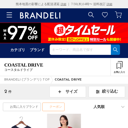
熊本地震の影響による配送遅延
｜ 7/30(木)14時〜 送料改訂
詳細
詳細
カテゴリ
ブランド
COASTAL DRIVE
コースタルドライブ
お気に入り
BRANDELI (ブランデリ) TOP
COASTAL DRIVE
2
絞り込む
サイズ
件
お気に入りブランド
クーポン