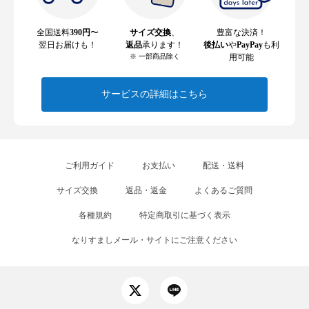
全国送料
390円
〜
サイズ交換
、
豊富な決済！
翌日お届けも！
返品
承ります！
後払い
や
PayPay
も利
※ 一部商品除く
用可能
サービスの詳細はこちら
ご利用ガイド
お支払い
配送・送料
サイズ交換
返品・返金
よくあるご質問
各種規約
特定商取引に基づく表示
なりすましメール・サイトにご注意ください