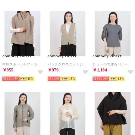
comoely closet
comoely closet
comoely closet
中綿ストール&アームカバー （ベージュ）
バッククロスニットジレ （ベージュ）
チュールで作るバルーンスリーブトップス （グレー）
￥955
￥979
￥1,104
83%
15
89%
15
84%
15