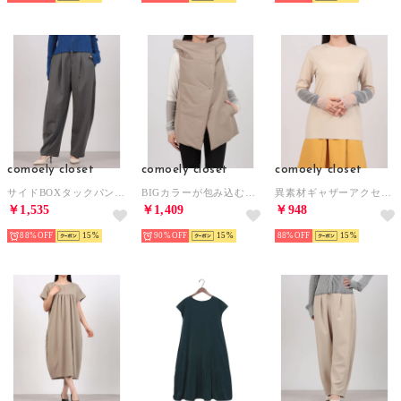
comoely closet
comoely closet
comoely closet
サイドBOXタックパンツ （グレー）
BIGカラーが包み込むラップジレ （ベージュ）
異素材ギャザーアクセントトップス （グレージュ）
￥1,535
￥1,409
￥948
88%
15
90%
15
88%
15