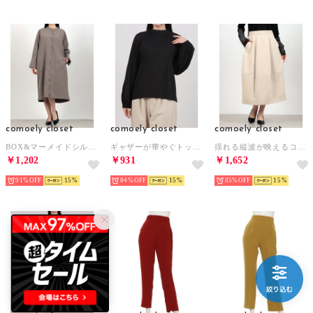
comoely closet
comoely closet
comoely closet
BOX&マーメイドシルエットが叶うワンピース （トープ）
ギャザーが華やぐトップス （ブラック）
揺れる縦波が映えるコクーンスカート （ライトベージュ）
￥1,202
￥931
￥1,652
91%
15
84%
15
85%
15