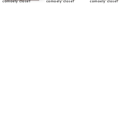
comoely closet
comoely closet
comoely closet
気分を変える2wayジャンパースカート （ブラック）
色を奏でるバックスリットパンツ （ワイン）
センタープレスのちょいブーツカットパンツ （マスタード）
￥1,628
￥1,313
￥1,333
89%
15
88%
85%
表示順 :
1 ～ 42件 (全42件)
comoely closet ランキング
BRANDELIのサービス
全国送料
390円
〜
サイズ交換
、
豊富な決済！
翌日お届けも！
返品
承ります！
後払い
や
PayPay
も利
※ 一部商品除く
用可能