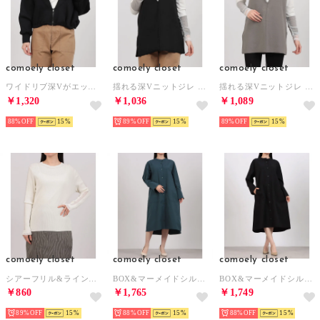
comoely closet
comoely closet
comoely closet
ワイドリブ深Vがエッジーな羽織り （ブラック）
揺れる深Vニットジレ （ブラック）
揺れる深Vニットジレ （トープ）
￥1,320
￥1,036
￥1,089
88%
15
89%
15
89%
15
comoely closet
comoely closet
comoely closet
シアーフリル&ラインテクニット （オフホワイト）
BOX&マーメイドシルエットが叶うワンピース （ピーコックブルー）
BOX&マーメイドシルエットが叶うワンピース （ブラック）
￥860
￥1,765
￥1,749
89%
15
88%
15
88%
15