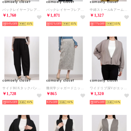
comoely closet
comoely closet
comoely closet
バックレイヤーフレアーブラウス2wayブラウス （カーキ）
バックレイヤーフレアーブラウス2wayブラウス （アイボリー）
中綿ストール&アームカバー （ブラック）
￥1,760
￥1,871
￥1,327
84%
15
82%
15
77%
15
comoely closet
comoely closet
comoely closet
サイドBOXタックパンツ （ブラック）
幾何学ジャガードニットコクーンスカート （アイボリー）
ワイドリブ深Vがエッジーな羽織り （グレージュ）
￥1,728
￥865
￥1,320
86%
15
92%
15
88%
15