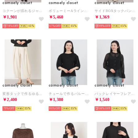
comoely closet
comoely closet
comoely closet
コクーンが揺れるジャンパードレス （ベージュ）
ボリューミーAラインワンピース （ブルーグリーン）
サイドBOXタックパンツ （ベージュ）
￥1,901
￥5,460
￥1,369
78%
15
57%
15
89%
15
comoely closet
comoely closet
comoely closet
変形タックで作るゆるパンツ （アイボリー）
チュールで作るバルーンスリーブトップス （ブラック）
バックレイヤーフレアーブラウス2wayブラウス （ブラック）
￥2,400
￥1,380
￥1,540
79%
15
80%
15
86%
15