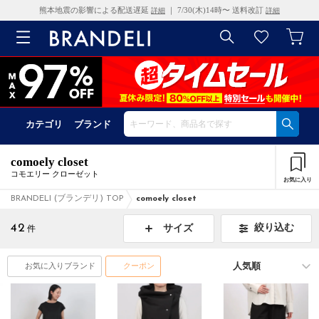
熊本地震の影響による配送遅延
｜ 7/30(木)14時〜 送料改訂
詳細
詳細
カテゴリ
ブランド
comoely closet
コモエリー クローゼット
お気に入り
BRANDELI (ブランデリ) TOP
comoely closet
42
絞り込む
サイズ
件
お気に入りブランド
クーポン