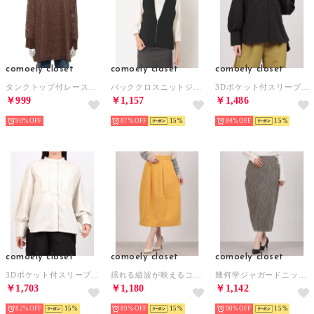
comoely closet
comoely closet
comoely closet
タンクトップ付レースチュニック （ブラウン）
バッククロスニットジレ （ブラック）
3Dポケット付スリーブコンシャスブラウス （ブラック）
￥999
￥1,157
￥1,486
90%
87%
15
84%
15
comoely closet
comoely closet
comoely closet
3Dポケット付スリーブコンシャスブラウス （オフホワイト）
揺れる縦波が映えるコクーンスカート （ディープイエロー）
幾何学ジャガードニットコクーンスカート （トープ）
￥1,703
￥1,180
￥1,142
82%
15
89%
15
90%
15