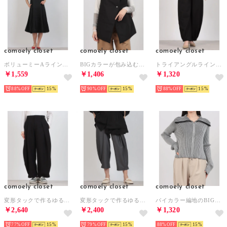
comoely closet
comoely closet
comoely closet
ボリューミーAラインワンピース （ブラック）
BIGカラーが包み込むラップジレ （ブラック）
トライアングルラインバルーンパンツ （ブラック）
￥1,559
￥1,406
￥1,320
88%
15
90%
15
88%
15
comoely closet
comoely closet
comoely closet
変形タックで作るゆるパンツ （ブラック）
変形タックで作るゆるパンツ （グレー）
バイカラー編地のBIGカラーカーディガン （ホワイトブラック）
￥2,640
￥2,400
￥1,320
77%
15
79%
15
88%
15