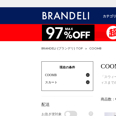
カテゴ
BRANDELI (ブランデリ) TOP
>
COOMB
COO
現在の条件
COOMB
「スウィ
スカート
ィスまで
商品数：
配送
?
お急ぎ便対象