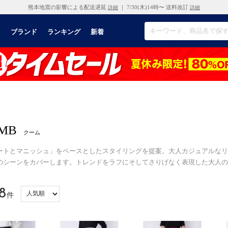
熊本地震の影響による配送遅延
｜ 7/30(木)14時〜 送料改訂
詳細
詳細
リ
ブランド
ランキング
新着
MB
クーム
ートとマニッシュ」をベースとしたスタイリングを提案。大人カジュアルなリ
のシーンをカバーします。トレンドをラフにそしてさりげなく表現した大人の
8
件