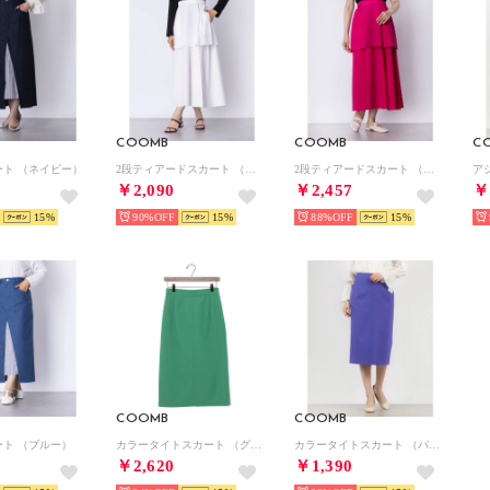
COOMB
COOMB
C
ート （ネイビー）
2段ティアードスカート （ホワイト）
2段ティアードスカート （ピンク）
￥2,090
￥2,457
￥
15
90%
15
88%
15
COOMB
COOMB
ート （ブルー）
カラータイトスカート （グリーン）
カラータイトスカート （パープル）
￥2,620
￥1,390