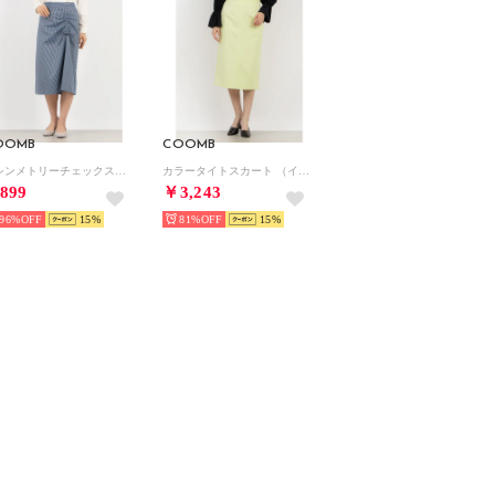
OOMB
COOMB
アシンメトリーチェックスカート （ブルー）
カラータイトスカート （イエロー）
899
￥3,243
96%
15
81%
15