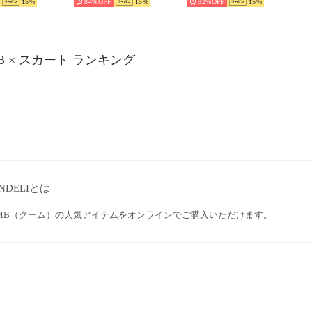
15
84%
15
92%
15
B × スカート ランキング
NDELIとは
OMB（クーム）の人気アイテムをオンラインでご購入いただけます。