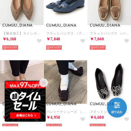
CUMUU_DIANA
CUMUU_DIANA
CUMUU_DIANA
【撥水加工】ラインストーン付きニットシューズ（ベージュ生地）
フラットパンプス （ブルー生地）
フラットパンプス （ベージュ生地）
￥6,160
￥7,040
￥7,040
60%
60%
60%
CUMUU_DIANA
CUMUU_DIANA
CUMUU_DIANA
バレリーナシューズ （アイボリー生地）
バレリーナシューズ （ダークブラウン生地）
フラットシューズ （黒生地）
￥4,950
￥4,950
￥6,600
70%
70%
60%