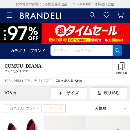
熊本地震の影響による配送遅延
｜ 7/30(木)14時〜 送料改訂
詳細
詳細
カテゴリ
ブランド
CUMUU_DIANA
クムウ_ダイアナ
お気に入り
BRANDELI (ブランデリ) TOP
CUMUU_DIANA
105
絞り込む
サイズ
件
お気に入りブランド
クーポン