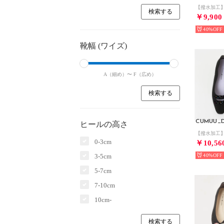
￥9,900
40%
靴幅 (ワイズ)
A（細め）〜
F（広め）
CUMUU_D
ヒールの高さ
0-3cm
￥10,56
3-5cm
40%
5-7cm
7-10cm
10cm-