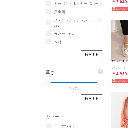
￥7,040
カーボン・ポリカーボネート
60%
貴金属
ステンレス・チタン・アルミ
など
ラバー・EVA
木材
CUMUU_D
?
重さ
￥4,950
70%
指定なし
カラー
ホワイト