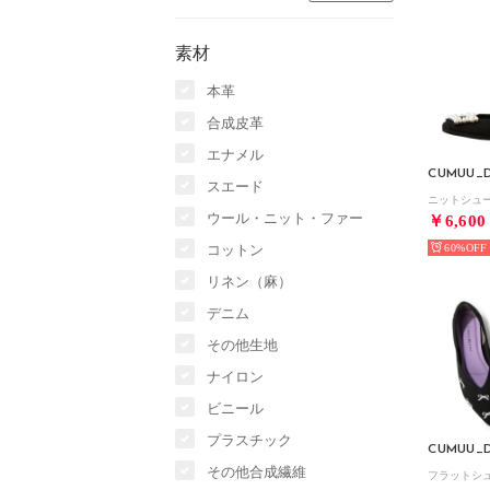
素材
本革
合成皮革
エナメル
CUMUU_D
スエード
ニットシュ
ウール・ニット・ファー
￥6,600
コットン
60%
リネン（麻）
デニム
その他生地
ナイロン
ビニール
プラスチック
CUMUU_D
その他合成繊維
フラットシ