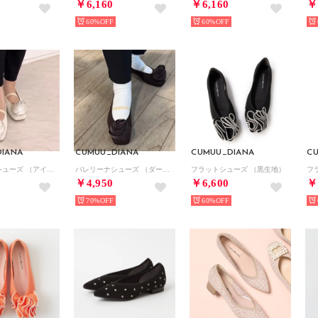
￥6,160
￥6,160
￥
60%
60%
IANA
CUMUU_DIANA
CUMUU_DIANA
C
バレリーナシューズ （アイボリー生地）
バレリーナシューズ （ダークブラウン生地）
フラットシューズ （黒生地）
￥4,950
￥6,600
￥
70%
60%