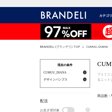
カテゴ
BRANDELI (ブランデリ) TOP
>
CUMUU_DIANA
CUM
現在の条件
CUMUU_DIANA
フェミニ
デザインパンプス
るニット
商品数：
配送
?
お急ぎ便対象