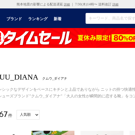
熊本地震の影響による配送遅延
｜ 7/30(木)14時〜 送料改訂
詳細
詳細
リ
ブランド
ランキング
新着
UU_DIANA
クムウ_ダイアナ
ンシックなデザインをベースにキチンと上品でありながら ニットの持つ快適
シューズブランド”クムウ_ダイアナ”「大人の女性が瞬間的に恋する靴」をコ
67
件