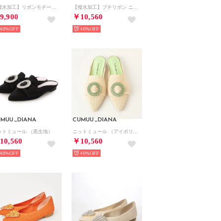
【撥水加工】リボンモチーフ ニットシューズ （ピンク生地）
【撥水加工】プチリボン ニットパンプス （黒生地）
9,900
￥10,560
40%
40%
UMUU_DIANA
CUMUU_DIANA
ットミュール （黒生地）
ニットミュール （アイボリー生地）
10,560
￥10,560
40%
40%