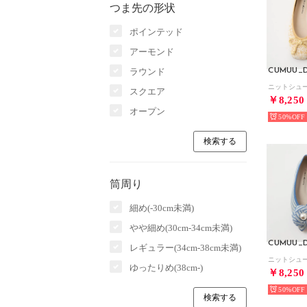
つま先の形状
ポインテッド
アーモンド
ラウンド
CUMUU_D
スクエア
￥8,250
オープン
50%
筒周り
細め(-30cm未満)
やや細め(30cm-34cm未満)
CUMUU_D
レギュラー(34cm-38cm未満)
ゆったりめ(38cm-)
￥8,250
50%