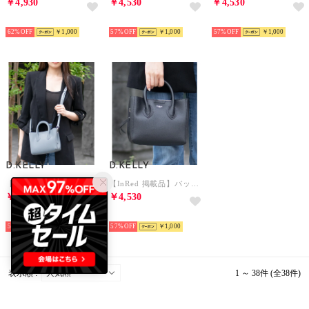
￥4,930
￥4,530
￥4,530
予約
予約
予約
62%
￥1,000
57%
￥1,000
57%
￥1,000
D.KELLY
D.KELLY
【InRed 掲載品】バッグ （ブラック）
【InRed 掲載品】バッグ （ブラック）
￥4,530
￥4,530
予約
予約
57%
￥1,000
57%
￥1,000
表示順 :
1 ～ 38件 (全38件)
D.KELLY × トートバッグ ランキング