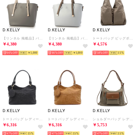
D.KELLY
D.KELLY
D.KELLY
【リンネル 掲載品】バッグ （ブラック）
【リンネル 掲載品】バッグ （ブラック）
トートバッグ ビッグポケット ナイロントート トート レディース HUNDRED 肩掛け 肩掛けバッグ GL-812 （ベージュ）
￥4,380
￥4,380
￥4,576
66%
￥1,000
66%
￥1,000
58%
15
D.KELLY
D.KELLY
D.KELLY
トートバッグ レディース 大きめ 2WAY ショルダーバッグ ハンドバッグ フロントクロス ステッチ ポーチ付き 通勤 （ブラック）
トートバッグ レディース 大きめ 2WAY ショルダーバッグ ハンドバッグ フロントクロス ステッチ ポーチ付き 通勤 （ブラウン）
ショルダーバッグ レディース 2way リュック ナイロン 軽量 大容量 A4 軽い おしゃれ きれいめ 大人 通勤 通学 マザーズバッグ GL-811 （ベージュ）
￥6,316
￥6,316
￥5,753
47%
15
47%
15
47%
15