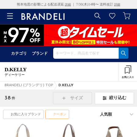
熊本地震の影響による配送遅延
｜ 7/30(木)14時〜 送料改訂
詳細
詳細
カテゴリ
ブランド
D.KELLY
ディーケリー
お気に入り
BRANDELI (ブランデリ) TOP
D.KELLY
38
絞り込む
サイズ
件
お気に入りブランド
クーポン