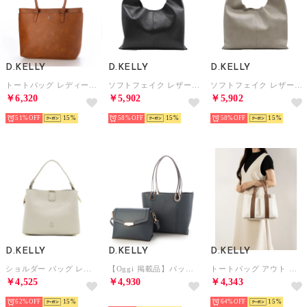
D.KELLY
D.KELLY
D.KELLY
トートバッグ レディース A4 大容量 軽量 通勤 通学 ビジネス シンプル カジュアル マザーズバッグ BMM-3902 （キャメル）
ソフトフェイク レザー シンプル トート トートバッグ レディース D.KERRY ハンドバッグ インバッグ KL-1023 （ブラック）
ソフトフェイク レザー シンプル トート トートバッグ レディース D.KERRY ハンドバッグ インバッグ KL-1023 （グレー）
￥6,320
￥5,902
￥5,902
51%
15
58%
15
58%
15
D.KELLY
D.KELLY
D.KELLY
ショルダー バッグ レディース 2way ベルト ショルダー バッグ ハンドバッグ 秋 冬 コーデ BL-954 （アイボリー）
【Oggi 掲載品】バッグ （ブルー）
トートバッグ アウト ポケット トート バッグ レディース 大容量 BL-945 （オフホワイト）
￥4,525
￥4,930
￥4,343
62%
15
予約
64%
15