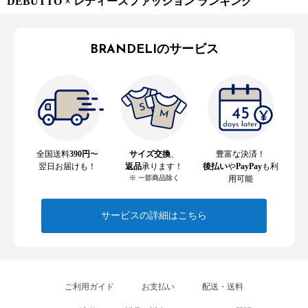
DEBUTTO × レディースファッション ランキング
BRANDELIのサービス
全国送料
390円
〜
サイズ交換
、
豊富な決済！
翌日お届けも！
返品
承ります！
後払い
や
PayPay
も利
※ 一部商品除く
用可能
サービスの詳細はこちら
ご利用ガイド
お支払い
配送・送料