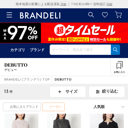
熊本地震の影響による配送遅延
｜ 7/30(木)14時〜 送料改訂
詳細
詳細
カテゴリ
ブランド
DEBUTTO
デビュー
お気に入り
BRANDELI (ブランデリ) TOP
DEBUTTO
13
絞り込む
サイズ
件
お気に入りブランド
クーポン