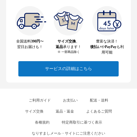
全国送料
390円
〜
サイズ交換
、
豊富な決済！
翌日お届けも！
返品
承ります！
後払い
や
PayPay
も利
※ 一部商品除く
用可能
サービスの詳細はこちら
ご利用ガイド
お支払い
配送・送料
サイズ交換
返品・返金
よくあるご質問
各種規約
特定商取引に基づく表示
なりすましメール・サイトにご注意ください