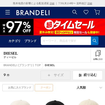
熊本地震の影響による配送遅延
｜ 7/30(木)14時〜 送料改訂
詳細
詳細
カテゴリ
ブランド
DIESEL
ディーゼル
お気に入り
BRANDELI (ブランデリ) TOP
DIESEL
9
絞り込む
サイズ
件
お気に入りブランド
クーポン