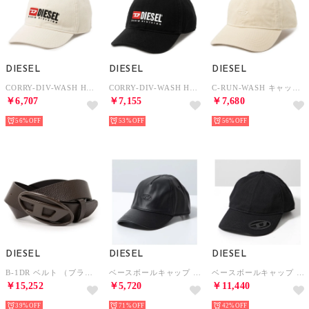
DIESEL
DIESEL
DIESEL
CORRY-DIV-WASH HAT キャップ （ホワイト）
CORRY-DIV-WASH HAT キャップ （ブラック）
C-RUN-WASH キャップ （ホワイト）
￥6,707
￥7,155
￥7,680
56%
53%
56%
DIESEL
DIESEL
DIESEL
B-1DR ベルト （ブラウン×ブラウン）
ベースボールキャップ C-HEATHER A19449 0PGBX （9XX/ブラック）
ベースボールキャップ CーPLAK A11357 0PFAA （9XX/ブラック）
￥15,252
￥5,720
￥11,440
39%
71%
42%