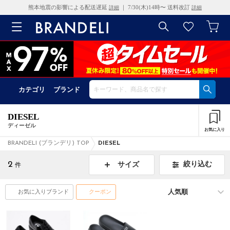
熊本地震の影響による配送遅延
｜ 7/30(木)14時〜 送料改訂
詳細
詳細
カテゴリ
ブランド
DIESEL
ディーゼル
お気に入り
BRANDELI (ブランデリ) TOP
DIESEL
2
絞り込む
サイズ
件
お気に入りブランド
クーポン