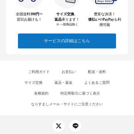
全国送料
390円
〜
サイズ交換
、
豊富な決済！
翌日お届けも！
返品
承ります！
後払い
や
PayPay
も利
※ 一部商品除く
用可能
サービスの詳細はこちら
ご利用ガイド
お支払い
配送・送料
サイズ交換
返品・返金
よくあるご質問
各種規約
特定商取引に基づく表示
なりすましメール・サイトにご注意ください