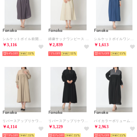
Fanaka
Fanaka
Fanaka
シルケットボイル前開きワンピース （チャコール）
綿麻サックワンピース （ベージュ）
シルケットボイルワンピース （ロイヤルブルー）
￥3,116
￥2,839
￥1,613
64%
15
71%
15
81%
15
Fanaka
Fanaka
Fanaka
リバースアップリケワンピース （ベージュ）
リバースアップリケワンピース （ブラック）
バイカラーボリュームワンピース （ブラック）
￥4,114
￥3,229
￥2,963
79%
15
83%
15
82%
15