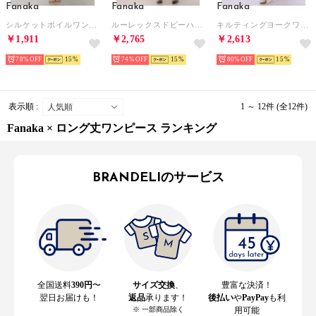
Fanaka
Fanaka
Fanaka
シルケットボイルワンピース （チャコール）
ルーレックスドビーハンド刺繍ワンピース （ナチュラル）
キルティングヨークワンピース （ブラウン）
￥1,911
￥2,765
￥2,613
78%
15
74%
15
80%
15
表示順 :
1 ～ 12件 (全12件)
Fanaka × ロング丈ワンピース ランキング
BRANDELIのサービス
全国送料
390円
〜
サイズ交換
、
豊富な決済！
翌日お届けも！
返品
承ります！
後払い
や
PayPay
も利
※ 一部商品除く
用可能