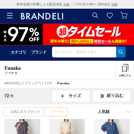
熊本地震の影響による配送遅延
｜ 7/30(木)14時〜 送料改訂
詳細
詳細
カテゴリ
ブランド
Fanaka
ファナカ
お気に入り
BRANDELI (ブランデリ) TOP
Fanaka
12
絞り込む
サイズ
件
お気に入りブランド
クーポン