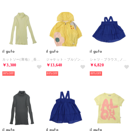
il gufo
il gufo
il gufo
カットソー(薄地）_長袖T （イエロー）
ジャケット・ブルゾン_ブルゾン （他）
シャツ・ブラウス_ノースリーブ （ブルー）
￥3,300
￥13,640
￥6,820
80%
80%
80%
il gufo
il gufo
il gufo