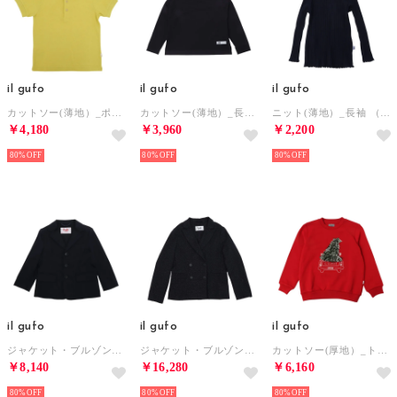
il gufo
il gufo
il gufo
カットソー(薄地）_ポロ （イエロー）
カットソー(薄地）_長袖T （ブラック）
ニット(薄地）_長袖 （他）
￥4,180
￥3,960
￥2,200
80%
80%
80%
il gufo
il gufo
il gufo
ジャケット・ブルゾン_ジャケット （ネイビー）
ジャケット・ブルゾン_ジャケット （他）
カットソー(厚地）_トレーナー （レッド）
￥8,140
￥16,280
￥6,160
80%
80%
80%