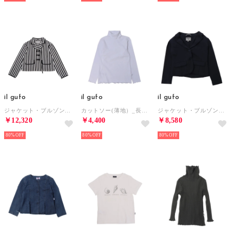
il gufo
il gufo
il gufo
ジャケット・ブルゾン_ジャケット （他）
カットソー(薄地）_長袖T （ホワイト）
ジャケット・ブルゾン_ジャケット （他）
￥12,320
￥4,400
￥8,580
80%
80%
80%