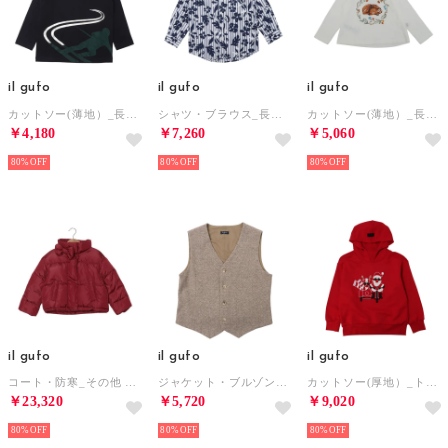
il gufo
il gufo
il gufo
カットソー(薄地）_長袖T （ブラック）
シャツ・ブラウス_長袖シャツ （ブルー）
カットソー(薄地）_長袖T （ホワイト）
￥4,180
￥7,260
￥5,060
80%
80%
80%
il gufo
il gufo
il gufo
コート・防寒_その他 （115/120cm/レッド）
ジャケット・ブルゾン_ジャケット （他）
カットソー(厚地）_トレーナー （レッド）
￥23,320
￥5,720
￥9,020
80%
80%
80%