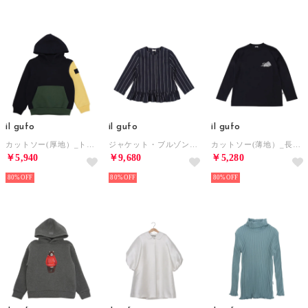
il gufo
il gufo
il gufo
カットソー(厚地）_トレーナー （マルチカラー）
ジャケット・ブルゾン_ジャケット （他）
カットソー(薄地）_長袖T （ブラック）
￥5,940
￥9,680
￥5,280
80%
80%
80%