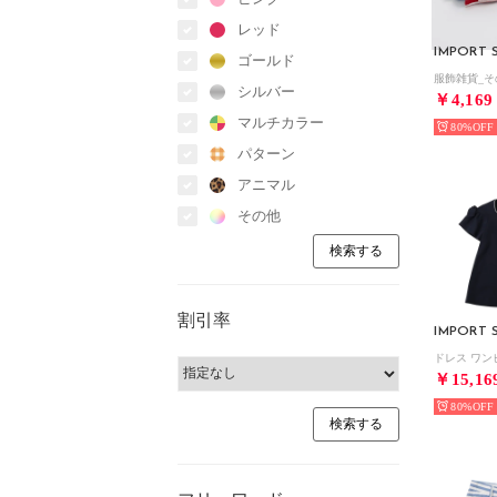
レッド
IMPORT 
ゴールド
服飾雑貨_そ
シルバー
￥4,169
マルチカラー
80%
パターン
アニマル
その他
割引率
IMPORT 
ドレス ワン
￥15,16
80%