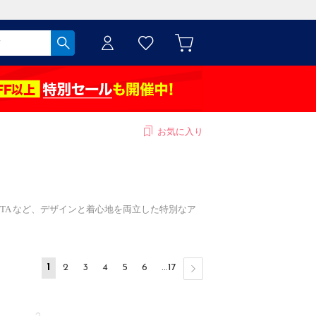
お気に入り
ONETTA など、デザインと着心地を両立した特別なア
1
2
3
4
5
6
...17