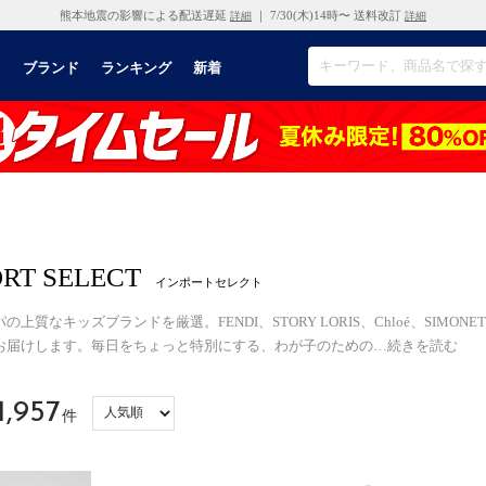
熊本地震の影響による配送遅延
｜ 7/30(木)14時〜 送料改訂
詳細
詳細
リ
ブランド
ランキング
新着
RT SELECT
インポートセレクト
の上質なキッズブランドを厳選。FENDI、STORY LORIS、Chloé、SIM
お届けします。毎日をちょっと特別にする、わが子のための
…
続きを読む
1,957
件