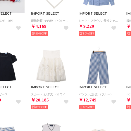
SELECT
IMPORT SELECT
IMPORT SELECT
IM
の他 （他）
服飾雑貨_その他 （パターン）
シャツ・ブラウス_長袖シャツ （ブルー）
服
￥4,169
￥9,229
￥
80%
80%
SELECT
IMPORT SELECT
IMPORT SELECT
IM
ピース
スカート_ひざ丈 （ホワイト）
パンツ_七分丈 （ブルー）
9
￥20,185
￥12,749
￥
82%
80%