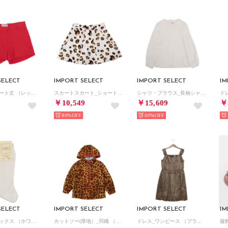
SELECT
IMPORT SELECT
IMPORT SELECT
IM
パンツ_ショート丈 （レッド）
スカートスカート_ショート丈 （アニマル）
シャツ・ブラウス_長袖シャツ （ホワイト）
￥10,549
￥15,609
￥
80%
80%
SELECT
IMPORT SELECT
IMPORT SELECT
IM
服飾雑貨_ソックス （ホワイト）
カットソー(厚地）_羽織 （アニマル）
ドレス_ワンピース （ブラウン）
服