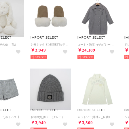
SELECT
IMPORT SELECT
IMPORT SELECT
IM
その他 （他）
シモネッタ SIMONETTA 手袋 （ブラウン）
コート・防寒_そのグレー （グレー）
￥3,949
￥24,189
￥
80%
80%
SELECT
IMPORT SELECT
IMPORT SELECT
IM
アンダーウェア_ボトムス【返品不可商品】 （他）
服飾雑貨_帽子 （グレー）
カットソー(薄地）_長袖T （ホワイト）
￥3,949
￥3,509
￥