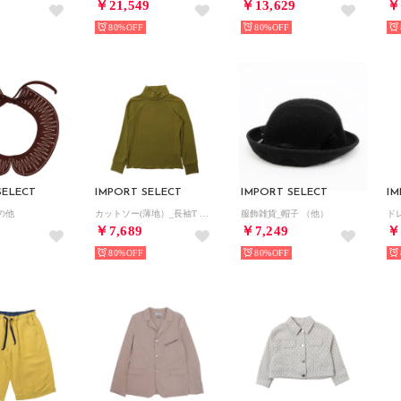
￥21,549
￥13,629
￥
80%
80%
SELECT
IMPORT SELECT
IMPORT SELECT
IM
の他
カットソー(薄地）_長袖T （グリーン）
服飾雑貨_帽子 （他）
ド
￥7,689
￥7,249
￥
80%
80%