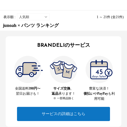
表示順 :
1 ～ 21件 (全21件)
junoah × パンツ ランキング
BRANDELIのサービス
全国送料
390円
〜
サイズ交換
、
豊富な決済！
翌日お届けも！
返品
承ります！
後払い
や
PayPay
も利
※ 一部商品除く
用可能
サービスの詳細はこちら