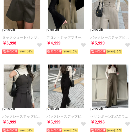
junoah
junoah
junoah
タックショートパンツ （チャコール）
フロントジッププリーツペプラムジレ＋タックワイドパンツセットアップ （ダークベージュ）
バックレースアップビスチェ＋スラックスパンツ set （ライトベージュ）
￥3,998
￥4,999
￥5,999
40%
10
53%
10
44%
10
junoah
junoah
junoah
バックレースアップビスチェ＋スラックスパンツ set （チャコール）
バックレースアップビスチェ＋スラックスパンツ set （ブラック）
ヘリンボーン2WAYワイドパンツ （ブラウン）
￥5,999
￥5,999
￥2,998
44%
10
44%
10
55%
10