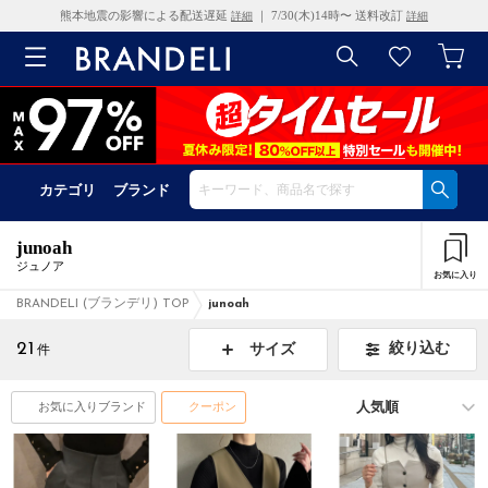
熊本地震の影響による配送遅延
｜ 7/30(木)14時〜 送料改訂
詳細
詳細
カテゴリ
ブランド
junoah
ジュノア
お気に入り
BRANDELI (ブランデリ) TOP
junoah
21
絞り込む
サイズ
件
お気に入りブランド
クーポン