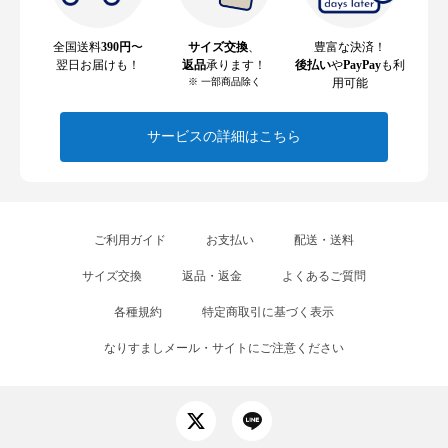
全国送料
390円
〜
サイズ交換
、
豊富な決済！
翌日お届けも！
返品
承ります！
後払い
や
PayPay
も利
※ 一部商品除く
用可能
サービスの詳細はこちら
ご利用ガイド
お支払い
配送・送料
サイズ交換
返品・返金
よくあるご質問
各種規約
特定商取引に基づく表示
なりすましメール・サイトにご注意ください