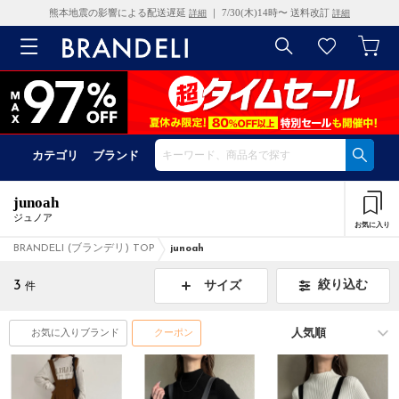
熊本地震の影響による配送遅延
｜ 7/30(木)14時〜 送料改訂
詳細
詳細
カテゴリ
ブランド
junoah
ジュノア
お気に入り
BRANDELI (ブランデリ) TOP
junoah
3
絞り込む
サイズ
件
お気に入りブランド
クーポン