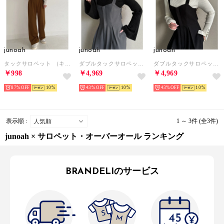
junoah
junoah
junoah
タックサロペット （キャメル）
ダブルタックサロペット （ライトグレー）
ダブルタックサロペット （チャコール）
￥998
￥4,969
￥4,969
87%
10
43%
10
43%
10
表示順 :
1 ～ 3件 (全3件)
junoah × サロペット・オーバーオール ランキング
BRANDELIのサービス