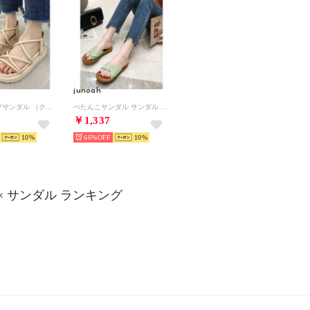
junoah
レースアップサンダル （クリーム）
ぺたんこサンダル サンダル 韓国ファッション （ミント）
￥1,337
10
66%
10
ah × サンダル ランキング