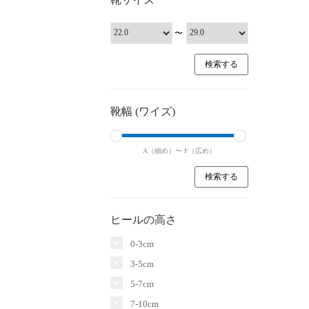
〜
靴幅 (ワイズ)
A（細め）〜
F（広め）
ヒールの高さ
0-3cm
3-5cm
5-7cm
7-10cm