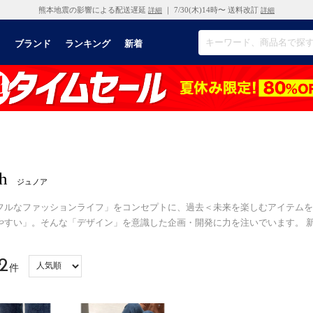
熊本地震の影響による配送遅延
｜ 7/30(木)14時〜 送料改訂
詳細
詳細
リ
ブランド
ランキング
新着
h
ジュノア
フルなファッションライフ」をコンセプトに、過去＜未来を楽しむアイテムを
やすい」。そんな「デザイン」を意識した企画・開発に力を注いでいます。 
2
件