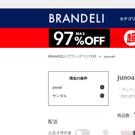
カテゴ
BRANDELI (ブランデリ) TOP
>
junoah
junoa
現在の条件
junoah
「プレイ
サンダル
「合わせ
商品数：
配送
?
お急ぎ便対象