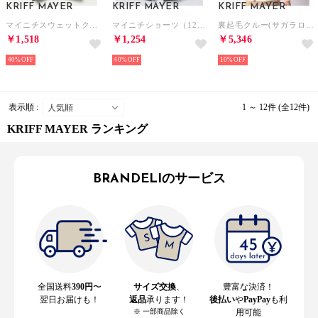
KRIFF MAYER
KRIFF MAYER
KRIFF MAYER
マイニチスウェットクルー（120cm～170cm） （KHAKI）
マイニチショーツ（120～160cm） （カーキ）
裏起毛クルー(サガラロゴ) （NATURAL）
￥1,518
￥1,254
￥5,346
40%
40%
10%
表示順 :
1 ～ 12件 (全12件)
KRIFF MAYER ランキング
BRANDELIのサービス
全国送料
390円
〜
サイズ交換
、
豊富な決済！
翌日お届けも！
返品
承ります！
後払い
や
PayPay
も利
※ 一部商品除く
用可能