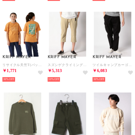
KRIFF MAYER
KRIFF MAYER
KRIFF MAYER
リサイクル天竺T(バックロゴ) 130~170cm （ORANGE）
スズシゲクライミングクロップド （BEIGE）
ツイルキャンプカーゴパンツ （BLACK）
￥1,771
￥5,313
￥6,083
30%
30%
30%