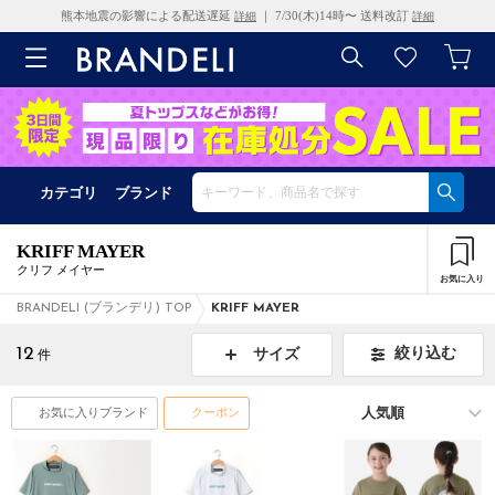
熊本地震の影響による配送遅延
｜ 7/30(木)14時〜 送料改訂
詳細
詳細
カテゴリ
ブランド
KRIFF MAYER
クリフ メイヤー
お気に入り
BRANDELI (ブランデリ) TOP
KRIFF MAYER
12
絞り込む
サイズ
件
お気に入りブランド
クーポン