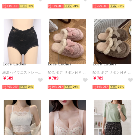
34%
20
34%
20
76%
20
Lace Ladies
Lace Ladies
Lace Ladies
綿混ハイウエストレースショーツ【返品不可商品】 （ブラック）
配色 ボア リボン付き スリッパ ルームシューズ （ピンク）
配色 ボア リボン付き スリッパ ルームシューズ （モカ）
￥589
￥789
￥789
76%
20
80%
20
80%
20