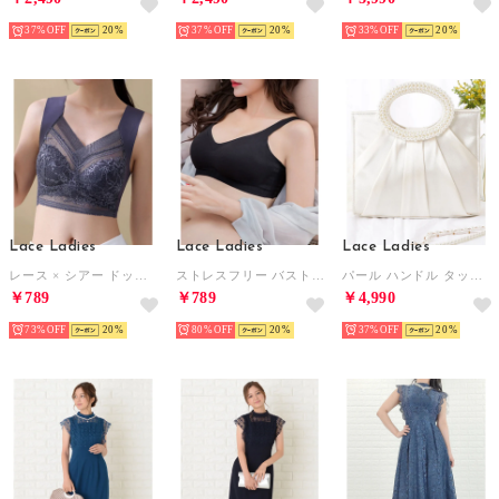
37%
20
37%
20
33%
20
Lace Ladies
Lace Ladies
Lace Ladies
レース × シアー ドッキング ノンワイヤー ブラ （ダークグレー）
ストレスフリー バストアップ ノンワイヤーブラトップ （ブラック）
パール ハンドル タック スクエア ハンド バッグ （アイボリー）
￥789
￥789
￥4,990
73%
20
80%
20
37%
20