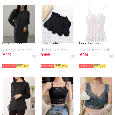
Lace Ladies
Lace Ladies
Lace Ladies
クルーネック オーバーサイズ ベーシック 長袖 カットソー （ダークグレー）
【5足組】丈が選べるリブソックスセット （ミドル丈ブラック）
ノンワイヤーカップ付きキャミソール タンクトップ ブラトップ （ホワイト）
￥999
￥999
￥999
HOT
HOT
HOT
74%
20
66%
20
63%
20