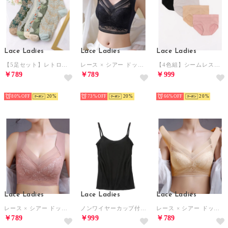
Lace Ladies
Lace Ladies
Lace Ladies
【5足セット】レトロデザインバラエティソックス （ミックス）
レース × シアー ドッキング ノンワイヤー ブラ （ブラック）
【4色組】シームレスショーツ 4色4枚セット【返品不可商品】 （4枚セット（4色））
￥789
￥789
￥999
HOT
HOT
HOT
80%
20
73%
20
66%
20
Lace Ladies
Lace Ladies
Lace Ladies
レース × シアー ドッキング ノンワイヤー ブラ （ピンク）
ノンワイヤーカップ付きキャミソール タンクトップ ブラトップ （ブラック）
レース × シアー ドッキング ノンワイヤー ブラ （ベージュ）
￥789
￥999
￥789