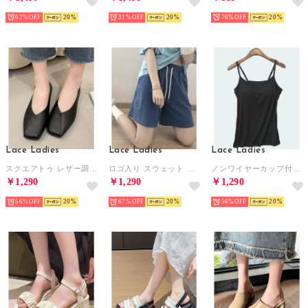
62%
20
31%
20
76%
20
Lace Ladies
Lace Ladies
Lace Ladies
スクエアトゥ レザー調 ローヒール ステッチ パンプス （ブラック）
ロゴ入り スウェット リラックス ショート パンツ （ブルー）
ノンワイヤーカップ付きキャミソール （ブラック）
￥1,290
￥1,290
￥1,290
56%
20
67%
20
56%
20