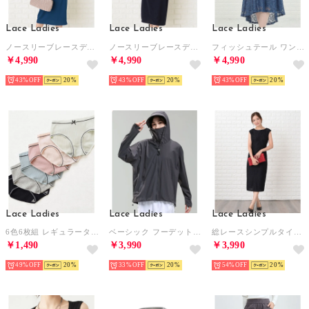
Lace Ladies
Lace Ladies
Lace Ladies
ノースリーブレースデザイン タイトワンピースドレス （ブルーグリーン）
ノースリーブレースデザイン タイトワンピースドレス （ネイビー）
フィッシュテール ワンピース ドレス （ブルーグレー）
￥4,990
￥4,990
￥4,990
43%
20
43%
20
43%
20
Lace Ladies
Lace Ladies
Lace Ladies
6色6枚組 レギュラータイプ レディースショーツ【返品不可商品】 （6枚セット（6色））
ベーシック フーデット ジップアップ 長袖 ラッシュガード【返品不可商品】 （ダークグレー）
総レースシンプルタイトミモレ丈ワンピース・ドレス （ミモレ丈ブラック）
￥1,490
￥3,990
￥3,990
49%
20
33%
20
54%
20