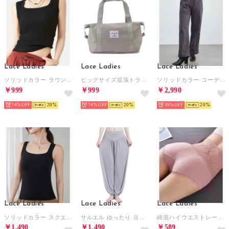
Lace Ladies
Lace Ladies
Lace Ladies
ソリッドカラー ラウンドネック ベーシック ノースリーブ タンクトップ （ブラック）
ビッグサイズ拡張トラベルバッグ （グレー）
ソリッドカラー コーデュロイ クロップド イージー パンツ 女性 （チャコールグレー（裏起毛なし））
￥999
￥999
￥2,990
74%
20
74%
20
39%
20
Lace Ladies
Lace Ladies
Lace Ladies
ソリッドカラー スクエアネック カップ付き ベーシック タンクトップ （ブラック）
サルエル ゆったり ヨガパンツ （ライトグレー）
綿混ハイウエストレースショーツ【返品不可商品】 （ピンクベージュ）
￥1,490
￥1,490
￥589