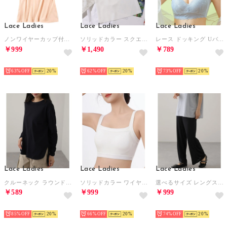
Lace Ladies
Lace Ladies
Lace Ladies
ノンワイヤーカップ付きキャミソール タンクトップ ブラトップ （ベージュ）
ソリッドカラー スクエアネック カップ付き ベーシック タンクトップ （ホワイト）
レース ドッキング Uバック シームレス ノンワイヤー ブラ （ブルー）
￥999
￥1,490
￥789
HOT
HOT
HOT
63%
20
62%
20
73%
20
Lace Ladies
Lace Ladies
Lace Ladies
クルーネック ラウンドヘム 長袖 カット プルオーバー （ブラック）
ソリッドカラー ワイヤレス パッド入り スポーツ ブラ （ホワイト）
選べるサイズ レングス タック リブ カット ワイド パンツ （ブラック）
￥589
￥999
￥999
HOT
HOT
HOT
85%
20
66%
20
74%
20