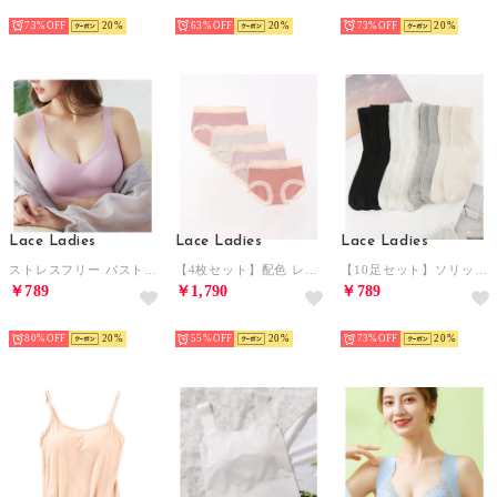
HOT
HOT
HOT
73%
20
63%
20
73%
20
Lace Ladies
Lace Ladies
Lace Ladies
ストレスフリー バストアップ ノンワイヤーブラトップ （ピンク）
【4枚セット】配色 レーシィ エッジ ミドル ショーツ【返品不可商品】 （B.4枚セット）
【10足セット】ソリッドカラー クルー丈 ルーズ ソックス （ミックス）
￥789
￥1,790
￥789
HOT
HOT
HOT
80%
20
55%
20
73%
20