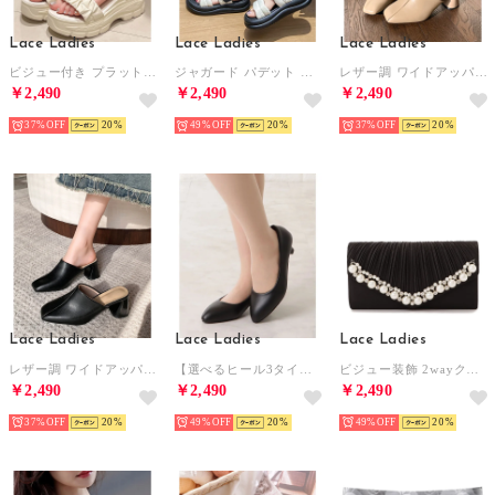
Lace Ladies
Lace Ladies
Lace Ladies
ビジュー付き プラットフォーム ストラップ 厚底 サンダル （アイボリー）
ジャガード パデット ダブル ストラップ ボリューム サンダル （ホワイト）
レザー調 ワイドアッパー スクエアトゥ ミュール ヒール サンダル （ベージュ）
￥2,490
￥2,490
￥2,490
37%
20
49%
20
37%
20
Lace Ladies
Lace Ladies
Lace Ladies
レザー調 ワイドアッパー スクエアトゥ ミュール ヒール サンダル （ブラック）
【選べるヒール3タイプ】ポインテッドプレーンピンヒールパンプス （ブラック(ヒール3cm)）
ビジュー装飾 2wayクラッチバッグ （ブラック）
￥2,490
￥2,490
￥2,490
37%
20
49%
20
49%
20