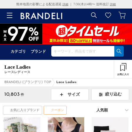
熊本地震の影響による配送遅延
｜ 7/30(木)14時〜 送料改訂
詳細
詳細
カテゴリ
ブランド
Lace Ladies
レースレディース
お気に入り
BRANDELI (ブランデリ) TOP
Lace Ladies
10,803
絞り込む
サイズ
件
お気に入りブランド
クーポン