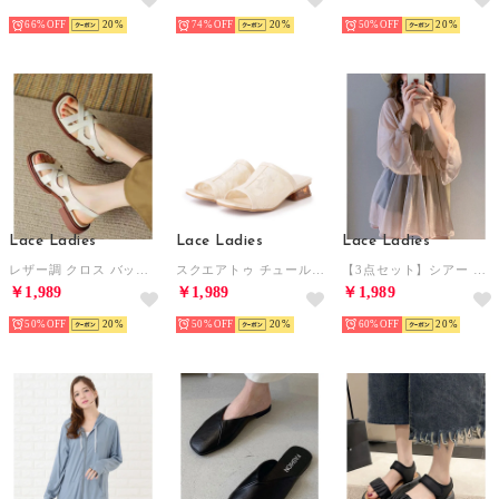
66%
20
74%
20
50%
20
Lace Ladies
Lace Ladies
Lace Ladies
レザー調 クロス バックストラップ フラット サンダル （アイボリー）
スクエアトゥ チュール クリア ヒール サンダル （アイボリー）
【3点セット】シアー チュニック付 ハイウエスト ツイスト ビキニ【返品不可商品】 （ピンク）
￥1,989
￥1,989
￥1,989
50%
20
50%
20
60%
20