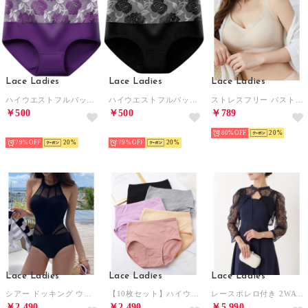
Lace Ladies
Lace Ladies
Lace Ladies
ハイウエストフルバックショーツ【返品不可商品】 （Dパープル）
ハイウエストフルバックショーツ【返品不可商品】 （ブラック）
ストレスフリー バストアップ ノンワイヤーブラトップ （ベージュ）
￥500
￥500
￥789
HOT
HOT
80%
20
79%
20
79%
20
Lace Ladies
Lace Ladies
Lace Ladies
シアー ドッキング ウエーブライン ホルター スイムウエア【返品不可商品】 （ブラック）
【10枚セット】ハイウエスト ベーシック コットン ショーツ【返品不可商品】 （10枚セット）
レースボレロ付き 2WAY ハイウエスト ビスチェ ワンピース （ネイビー）
￥2,490
￥2,490
￥5,990