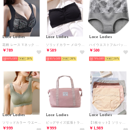
Lace Ladies
Lace Ladies
Lace Ladies
花柄 レース Vネック ノンワイヤー ブラ （ブラック）
ソリッドカラー メロウフリル カップ付き チューブトップ （ブラック）
ハイウエストフルバックショーツ【返品不可商品】 （グレー）
￥789
￥589
￥500
80%
20
85%
20
79%
20
Lace Ladies
Lace Ladies
Lace Ladies
ソリッドカラー ウエーブ デザイン ノンワイヤー ブラジャー （グリーン）
ビッグサイズ拡張トラベルバッグ （ピンク）
【5枚セット】ソリッドカラー フリル リボン ハイウエスト ショーツ【返品不可商品】 （5枚セット）
￥999
￥999
￥1,989