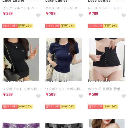
Lace Ladies
Lace Ladies
Lace Ladies
ビッグ シルエット ベーシック クルーネック 長袖 プルオーバー （ブラック）
クロス ストラップ スカラップ レース ノンワイヤー ブラ （ブラック）
レース × シアー ドッキング ノンワイヤー ブラ （ブルー）
￥589
￥789
￥789
HOT
HOT
HOT
85%
20
80%
20
73%
20
Lace Ladies
Lace Ladies
Lace Ladies
ワンポイント リボン刺繍 クルーネック 半袖 Tシャツ （ブラック）
ワンポイント リボン刺繍 クルーネック 半袖 Tシャツ （ネイビー）
ホック式 高弾力 骨盤 サポート ベルト【返品不可商品】 （ブラック）
￥589
￥589
￥500
HOT
HOT
HOT
85%
20
85%
20
83%
20