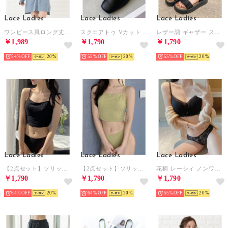
Lace Ladies
Lace Ladies
Lace Ladies
ワンピース風ロング丈ラッシュガード （ブルーグレー）
スクエアトゥ Vカット ローヒール レザー調 サンダル （ブラック）
レザー調 ギャザー ストラップ 厚底 スポーツ サンダル （ブラック）
￥1,989
￥1,790
￥1,790
54%
20
55%
20
55%
20
Lace Ladies
Lace Ladies
Lace Ladies
【2点セット】ソリッドカラー バッククロス リボン キャミソール 水着【返品不可商品】 （ブラック）
【2点セット】ソリッドカラー バッククロス リボン キャミソール 水着【返品不可商品】 （グリーン）
花柄 レーシィ ノンワイヤー ブラ&ショーツ セット【返品不可商品】 （ブラック）
￥1,790
￥1,790
￥1,790
64%
20
64%
20
55%
20