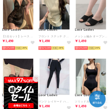
Lace Ladies
Lace Ladies
Lace Ladies
【2点セット】レース ドッキング Vネック キャミソール ワンピース ショーツ【返品不可商品】 （ブラック）
フロント ステッチ クルーネック フレンチスリーブ Tシャツ （グレージュ）
メッシュ編み オープントゥ チャンキーヒール サンダル （ブラック）
￥1,490
￥1,490
￥1,490
62%
20
62%
20
62%
20
Lace Ladies
Lace Ladies
Lace Ladies
スエード調 クロス ストラップ フラット サンダル （ブラック）
パンツ レイヤード ハイウエスト ヨガ レギンス 水着 水陸両用【返品不可商品】 （ブラック）
ソリッドカラー ベーシック キャミソール モノキニ スイムウエア【返品不可商品】 （ブラック）
￥1,490
￥1,490
￥1,490