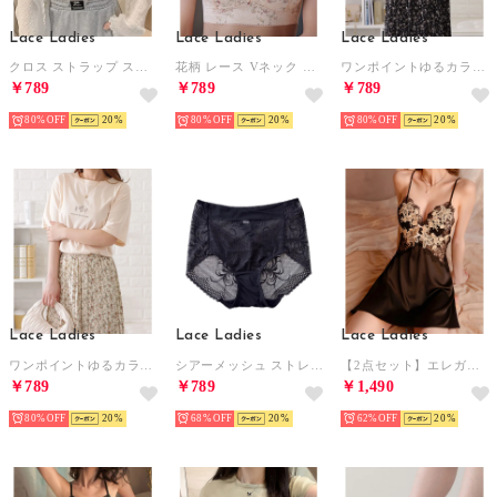
Lace Ladies
Lace Ladies
Lace Ladies
クロス ストラップ スカラップ レース ノンワイヤー ブラ （ホワイト）
花柄 レース Vネック ノンワイヤー ブラ （ベージュ）
ワンポイントゆるカラーTシャツ （ミント）
￥789
￥789
￥789
80%
20
80%
20
80%
20
Lace Ladies
Lace Ladies
Lace Ladies
ワンポイントゆるカラーTシャツ （アイボリー）
シアーメッシュ ストレッチレースショーツ【返品不可商品】 （ブラック）
【2点セット】エレガント フラワー レース バック オープン ランジェリー ショーツ【返品不可商品】 （ブラック）
￥789
￥789
￥1,490
80%
20
68%
20
62%
20