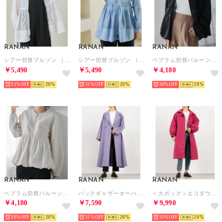
RANAN
RANAN
RANAN
シアー切替ブルゾン （オフホワイト）
シアー切替ブルゾン （ブルー）
ペプラム切替バルーンブルゾン （ブラック）
￥5,490
￥5,490
￥4,180
31%
20
31%
20
30%
20
RANAN
RANAN
RANAN
ペプラム切替バルーンブルゾン （ライトベージュ）
バックギャザーオーバートレンチ （パープル）
＜カポック＞エコダウンステンカラーコート （ピンク）
￥4,180
￥7,590
￥9,990
30%
20
31%
20
33%
20