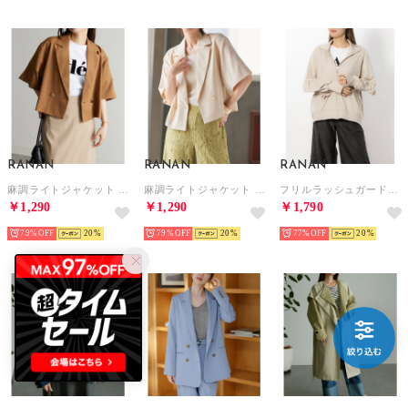
RANAN
RANAN
RANAN
麻調ライトジャケット （モカ）
麻調ライトジャケット （アイボリー）
フリルラッシュガードブルゾン （ライトベージュ）
￥1,290
￥1,290
￥1,790
79%
20
79%
20
77%
20