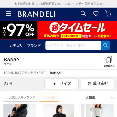
熊本地震の影響による配送遅延
｜ 7/30(木)14時〜 送料改訂
詳細
詳細
カテゴリ
ブランド
RANAN
ラナン
お気に入り
BRANDELI (ブランデリ) TOP
RANAN
75
絞り込む
サイズ
件
お気に入りブランド
クーポン