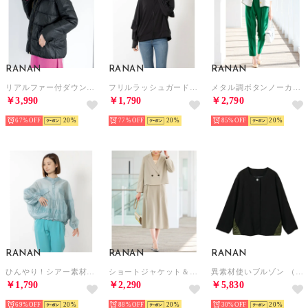
RANAN
RANAN
RANAN
リアルファー付ダウンショートコート （ブラックチドリガラ）
フリルラッシュガードブルゾン （ブラック）
メタル調ボタンノーカラージャケット&パンツスーツ （グレー/グリーン）
￥3,990
￥1,790
￥2,790
67%
20
77%
20
85%
20
RANAN
RANAN
RANAN
ひんやり！シアー素材ライトブルゾン （ブルー）
ショートジャケット＆吊りスカセット （グレージュ）
異素材使いブルゾン （ブラック/カーキ）
￥1,790
￥2,290
￥5,830
69%
20
88%
20
30%
20