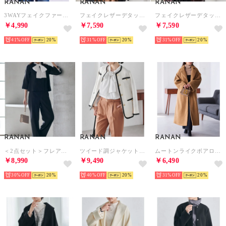
RANAN
RANAN
RANAN
3WAYフェイクファーライナーブルゾン （アイボリー）
フェイクレザーデタッチャブルオーバー （ブラック）
フェイクレザーデタッチャブルオーバー （ブラウン）
￥4,990
￥7,590
￥7,590
41%
20
31%
20
31%
20
RANAN
RANAN
RANAN
＜2点セット＞フレアージャケットワイド （ブラック）
ツイード調ジャケットパンツスーツ （オフ/キャメル）
ムートンライクボアロングコート （キャメル）
￥8,990
￥9,490
￥6,490
30%
20
40%
20
31%
20